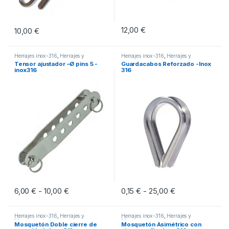
12,00
€
10,00
€
Herrajes inox-316
,
Herrajes y
Herrajes inox-316
,
Herrajes y
Mosquetones
Mosquetones
Tensor ajustador –Ø pins 5 -
Guardacabos Reforzado -Inox
inox316
316
6,00
€
10,00
€
Rango de precios: desde 6,00 € hasta 10,00 €
0,15
€
25,00
€
Rango de precio
-
-
Este producto tiene múltiples variantes. Las opciones se pueden eleg
Este producto tiene múltiples vari
Herrajes inox-316
,
Herrajes y
Herrajes inox-316
,
Herrajes y
Mosquetones
Mosquetones
Mosquetón Doble cierre de
Mosquetón Asimétrico con