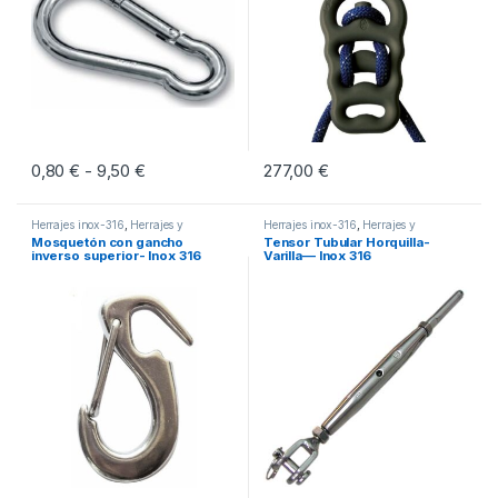
0,80
€
9,50
€
Rango de precios: desde 0,80 € hasta 9,50 €
277,00
€
-
Este producto tiene múltiples variantes. Las opciones se pueden eleg
Herrajes inox-316
,
Herrajes y
Herrajes inox-316
,
Herrajes y
Mosquetones
Mosquetones
Mosquetón con gancho
Tensor Tubular Horquilla-
inverso superior- Inox 316
Varilla— Inox 316