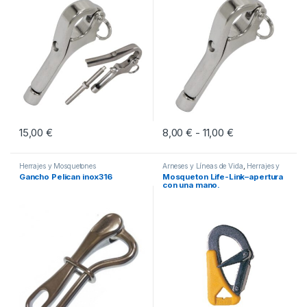
15,00
€
8,00
€
11,00
€
Rango de precio
-
Este producto tiene múltiples vari
Herrajes y Mosquetones
Arneses y Líneas de Vida
,
Herrajes y
Mosquetones
Gancho Pelican inox316
Mosqueton Life-Link–apertura
con una mano.