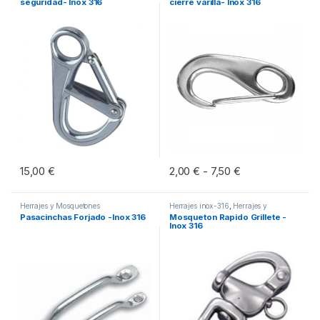
seguridad- Inox 316
cierre varilla- Inox 316
15,00
€
2,00
€
7,50
€
Rango de precio
-
Este producto tiene múltiples vari
Herrajes y Mosquetones
Herrajes inox-316
,
Herrajes y
Mosquetones
Pasacinchas Forjado -Inox 316
Mosqueton Rapido Grillete -
Inox 316