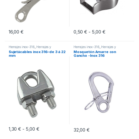
16,00
€
0,50
€
5,00
€
Rango de precio
-
Este producto tiene múltiples vari
Herrajes inox-316
,
Herrajes y
Herrajes inox-316
,
Herrajes y
Mosquetones
Mosquetones
Sujetácables inox 316–de 3 á 22
Mosquetón Amarre con
mm
Gancho -Inox 316
1,30
€
5,00
€
Rango de precios: desde 1,30 € hasta 5,00 €
-
32,00
€
Este producto tiene múltiples variantes. Las opciones se pueden eleg