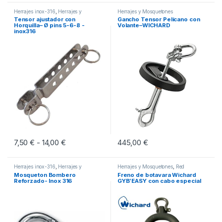
Herrajes inox-316
,
Herrajes y
Herrajes y Mosquetones
Mosquetones
Tensor ajustador con
Gancho Tensor Pelícano con
Horquilla– Ø pins 5-6-8 -
Volante–WICHARD
inox316
7,50
€
14,00
€
Rango de precios: desde 7,50 € hasta 14,00 €
445,00
€
-
Este producto tiene múltiples variantes. Las opciones se pueden eleg
Herrajes inox-316
,
Herrajes y
Herrajes y Mosquetones
,
Red
Mosquetones
Candelero
,
Seguridad Activa
Mosqueton Bombero
Freno de botavara Wichard
Reforzado- Inox 316
GYB’EASY con cabo especial