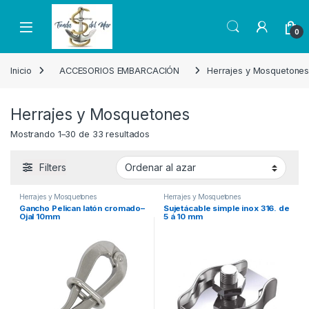
Skip to navigation
Skip to content
Open
0
Inicio
ACCESORIOS EMBARCACIÓN
Herrajes y Mosquetone
Herrajes y Mosquetones
Mostrando 1–30 de 33 resultados
Filters
Herrajes y Mosquetones
Herrajes y Mosquetones
Gancho Pelican latón cromado–
Sujetácable simple inox 316. de
Ojal 10mm
5 á 10 mm