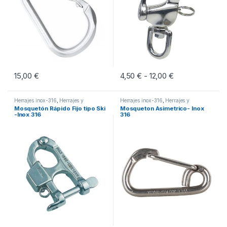
15,00
€
4,50
€
12,00
€
Rango de precio
-
Este producto tiene múltiples vari
Herrajes inox-316
,
Herrajes y
Herrajes inox-316
,
Herrajes y
Mosquetones
Mosquetones
Mosquetón Rápido Fijo tipo Ski
Mosqueton Asimetrico- Inox
-Inox 316
316