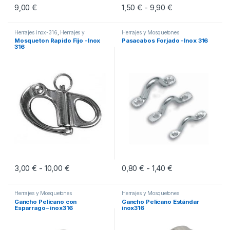
9,00
€
1,50
€
9,90
€
Rango de precios
-
Este producto tiene múltiples vari
Herrajes inox-316
,
Herrajes y
Herrajes y Mosquetones
Mosquetones
Mosqueton Rapido Fijo -Inox
Pasacabos Forjado -Inox 316
316
3,00
€
10,00
€
Rango de precios: desde 3,00 € hasta 10,00 €
0,80
€
1,40
€
Rango de precios
-
-
Este producto tiene múltiples variantes. Las opciones se pueden eleg
Este producto tiene múltiples vari
Herrajes y Mosquetones
Herrajes y Mosquetones
Gancho Pelícano con
Gancho Pelícano Estándar
Esparrago– inox316
inox316