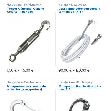
Herrajes inox-316
,
Herrajes y
Herrajes y Mosquetones
Mosquetones
Tensor Cáncamo-Gancho
Guardamancebo con cable y
Abierto— Inox 316
terminales–(KIT)
1,50
€
45,00
€
Rango de precios: desde 1,50 € hasta 45,00 €
90,00
€
120,00
€
Rango de pre
-
-
Este producto tiene múltiples variantes. Las opciones se pueden eleg
Este producto tiene múltiples vari
Herrajes inox-316
,
Herrajes y
Herrajes inox-316
,
Herrajes y
Mosquetones
Mosquetones
Mosquetón caza remos de
Mosqueton Rapido Giratorio-
aluminio-(gran apertura)
Inox 316