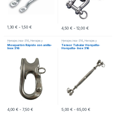
1,30
€
1,50
€
Rango de precios: desde 1,30 € hasta 1,50 €
-
4,50
€
12,00
€
Rango de precio
-
Este producto tiene múltiples variantes. Las opciones se pueden eleg
Este producto tiene múltiples vari
Herrajes inox-316
,
Herrajes y
Herrajes inox-316
,
Herrajes y
Mosquetones
Mosquetones
Mosquetón Rápido con anilla-
Tensor Tubular Horquilla-
Inox 316
Horquilla- Inox 316
4,00
€
7,50
€
Rango de precios: desde 4,00 € hasta 7,50 €
5,00
€
65,00
€
Rango de prec
-
-
Este producto tiene múltiples variantes. Las opciones se pueden eleg
Este producto tiene múltiples vari