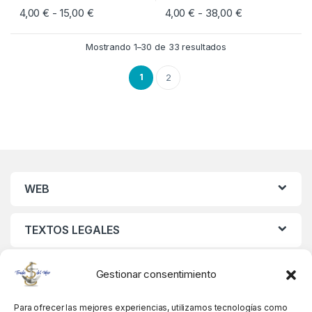
4,00
€
15,00
€
Rango de precios: desde 4,00 € hasta 15,00 €
4,00
€
38,00
€
Rango de preci
-
-
Este producto tiene múltiples variantes. Las opciones se pueden eleg
Este producto tiene múltiples vari
Mostrando 1–30 de 33 resultados
1
2
WEB
TEXTOS LEGALES
MIS DATOS
Gestionar consentimiento
Para ofrecer las mejores experiencias, utilizamos tecnologías como