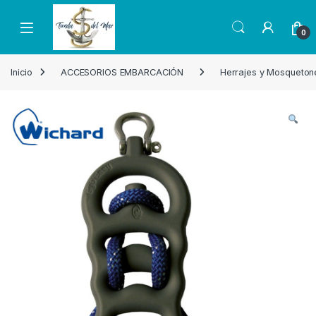
Skip to navigation
Skip to content
Open
0
Inicio
ACCESORIOS EMBARCACIÓN
Herrajes y Mosqueton