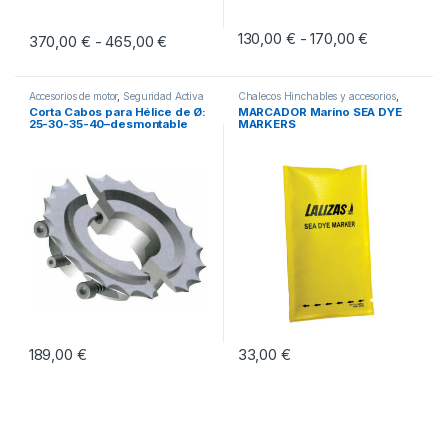
130,00
€
170,00
€
Rango de pr
-
370,00
€
465,00
€
Rango de precios: desde 370,00 € hasta
-
Este producto tiene múltiples vari
Este producto tiene múltiples variantes. Las opciones se pueden eleg
Accesorios de motor
,
Seguridad Activa
Chalecos Hinchables y accesorios
,
Seguridad Activa
,
Sistemas de Rescate
Corta Cabos para Hélice de Ø:
MARCADOR Marino SEA DYE
25-30-35-40–desmontable
MARKERS
189,00
€
33,00
€
Este producto tiene múltiples variantes. Las opciones se pueden eleg