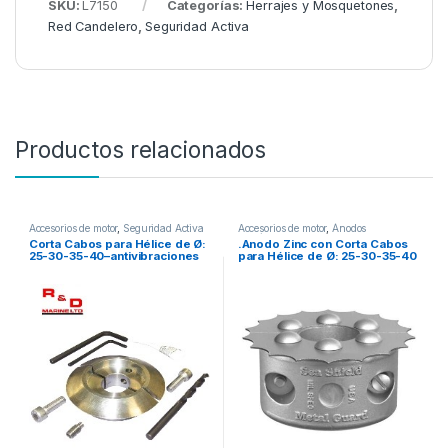
SKU:
L7150
Categorías:
Herrajes y Mosquetones
,
Red Candelero
,
Seguridad Activa
Productos relacionados
Accesorios de motor
,
Seguridad Activa
Accesorios de motor
,
Ánodos
galvánicos
,
Seguridad Activa
Corta Cabos para Hélice de Ø:
.Anodo Zinc con Corta Cabos
25-30-35-40–antivibraciones
para Hélice de Ø: 25-30-35-40