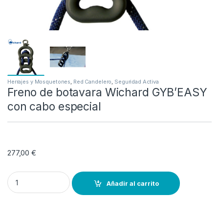
Herrajes y Mosquetones
,
Red Candelero
,
Seguridad Activa
Freno de botavara Wichard GYB’EASY
con cabo especial
277,00
€
Freno de botavara Wichard GYB'EASY con cabo especial quantity
Añadir al carrito