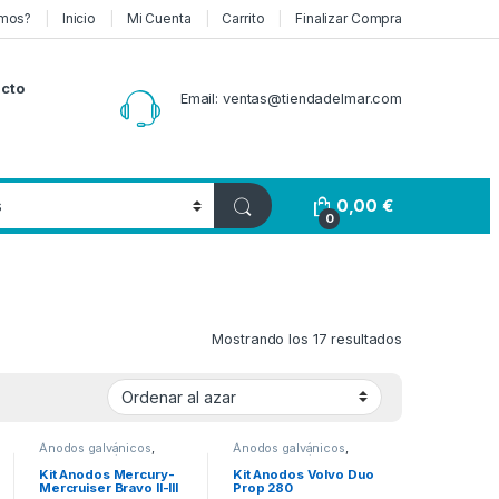
mos?
Inicio
Mi Cuenta
Carrito
Finalizar Compra
cto
Email: ventas@tiendadelmar.com
0,00
€
0
Mostrando los 17 resultados
Ánodos galvánicos
,
Ánodos galvánicos
,
Anodos galvánicos
Anodos galvánicos
Kit Anodos Mercury-
Kit Anodos Volvo Duo
Mercruiser Bravo II-III
Prop 280