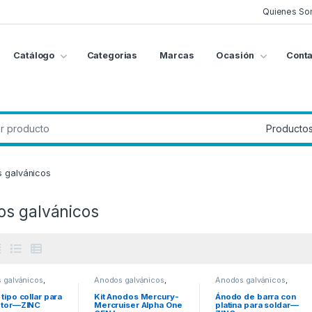
Quienes So
Catálogo
Categorias
Marcas
Ocasión
Conta
g
:
 galvánicos
s galvánicos
 galvánicos
,
Ánodos galvánicos
,
Ánodos galvánicos
,
 galvánicos
Anodos galvánicos
Anodos galvánicos
tipo collar para
Kit Anodos Mercury-
Ánodo de barra con
otor—ZINC
Mercruiser Alpha One
platina para soldar—