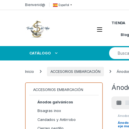
Skip to navigation
Skip to content
Bienvenid@
Español
▼
TIENDA
Open
Blo
Search for
CATÁLOGO
Inicio
ACCESORIOS EMBARCACIÓN
Ánodos
Ánodo
ACCESORIOS EMBARCACIÓN
Ánodos galvánicos
Bisagras inox
Ánodos
Anodos
Candados y Antirrobo
Ánodo 
eje m
Cierres pestillo