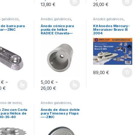
Rango de precios: desde 10,50
Rango de 
13,80
€
26,00
€
Este producto tiene múltiples variantes. Las opcion
Este producto tiene mú
 galvánicos
,
Ánodos galvánicos
,
Ánodos galvánicos
,
 galvánicos
Anodos galvánicos
Anodos galvánicos
de barra para
Ánodo cónico para
Kit Anodos Mercury-
llar—ZINC
punta de hélice
Mercruiser Bravo III
RADICE Chaveta—
2004
ZINC
89,00
€
-
-
0
€
5,00
€
Rango de precios: desde 25,00 € hasta 155,00 €
Rango de precios: desde 5,00 
00
€
26,00
€
roducto tiene múltiples variantes. Las opciones se pueden elegir en la pá
Este producto tiene múltiples variantes. Las opcion
rios de motor
,
Ánodos galvánicos
,
 galvánicos
,
Anodos galvánicos
dad Activa
 Zinc con Corta
Ánodo de disco doble
para Hélice de
para Timones y Flaps
-30-35-40
—-ZINC