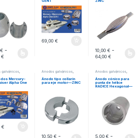
GEN I
ZINC
69,00
€
-
-
0
€
10,00
€
Rango de precios: desde 15,50 € hasta 42,00 €
Rango de 
0
€
64,00
€
roducto tiene múltiples variantes. Las opciones se pueden elegir en la pá
Este producto tiene mú
 galvánicos
,
Ánodos galvánicos
,
Ánodos galvánicos
,
 galvánicos
Anodos galvánicos
Anodos galvánicos
odos Mercury-
Ánodo tipo collarín
Ánodo cónico para
iser Alpha One
para eje motor—ZINC
punta de hélice
RADICE Hexagonal—
ZINC
0
€
-
-
10,50
€
5,00
€