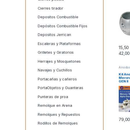
Cierres tirador
Depositos Combustible
Depósitos Combustible Fijos
Depositos Jerrican
Escaleras y Plataformas
15,5
Grilletes y Giratorios
42,0
Este p
Herrajes y Mosquetones
Ánodos
Navajas y Cuchillos
Anodos
Kit An
Mercru
Portacañas y cañeros
GEN II
PortaObjetos y Guanteras
Punteras de proa
Remolque en Arena
Remolques y Repuestos
79,0
Rodillos de Remolques