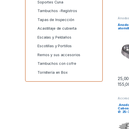
Soportes Cuna
Tambuchos -Regístros
Ánodos
Tapas de Inspección
Anodos
Ánodo 
atorni
Acastillaje de cubierta
Escalas y Peldaños
Escotillas y Portillos
Remos y sus accesorios
Tambuchos con cofre
Tornillería en Box
25,0
155,
Este p
Acceso
Ánodos
Seguri
.Anodo
Cabos 
Ø: 25