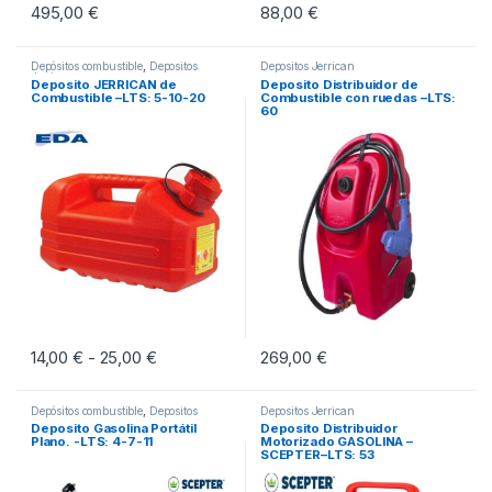
495,00
€
88,00
€
Depósitos combustible
,
Depositos
Depositos Jerrican
Jerrican
Deposito JERRICAN de
Deposito Distribuidor de
Combustible –LTS: 5-10-20
Combustible con ruedas –LTS:
60
14,00
€
25,00
€
Rango de precios: desde 14,00 € hasta 25,00
269,00
€
-
Este producto tiene múltiples variantes. Las opciones se pueden eleg
Depósitos combustible
,
Depositos
Depositos Jerrican
Jerrican
Deposito Gasolina Portátil
Deposito Distribuidor
Plano. -LTS: 4-7-11
Motorizado GASOLINA –
SCEPTER–LTS: 53