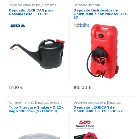
Depósitos combustible
,
Depositos
Depositos Jerrican
Jerrican
Deposito JERRICAN para
Deposito Distribuidor de
Gasoil/Aceite –LTS: 11
Combustible con ruedas –LTS:
57
17,00
€
165,00
€
Achique manual
,
Depositos Jerrican
Depósitos combustible
,
Depositos
Jerrican
Tubo Trasvase Shaker– Ø:22 x
Deposito JERRICAN de
largo 180 cm—(16 lts/minu)
Combustible –LTS: 5-10-22