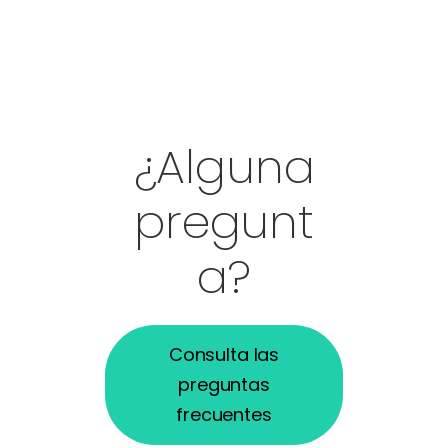
¿Alguna
pregunt
a?
Consulta las
preguntas
frecuentes