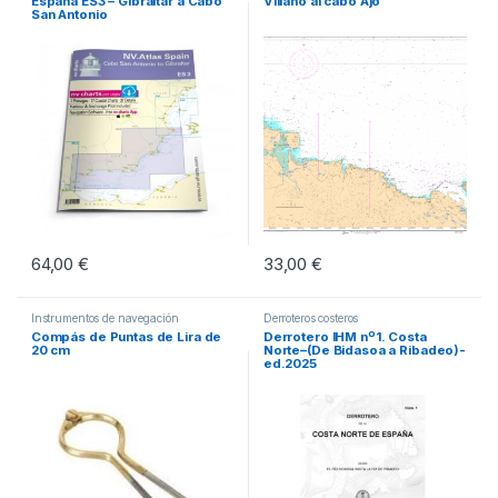
España ES3 – Gibraltar a Cabo
Villano al cabo Ajo
San Antonio
64,00
€
33,00
€
Instrumentos de navegación
Derroteros costeros
Compás de Puntas de Lira de
Derrotero IHM nº1. Costa
20 cm
Norte–(De Bidasoa a Ribadeo)-
ed.2025