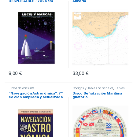
DESPLEGABLE .17×24 cm
Almería
8,00
€
33,00
€
Libros de consulta
Códigos y Tablas de Señales
,
Tablas
Código y Señales
“Navegación Astronómica”. 7ª
Disco Señalización Maritima
edición ampliada y actualizada
giratorio