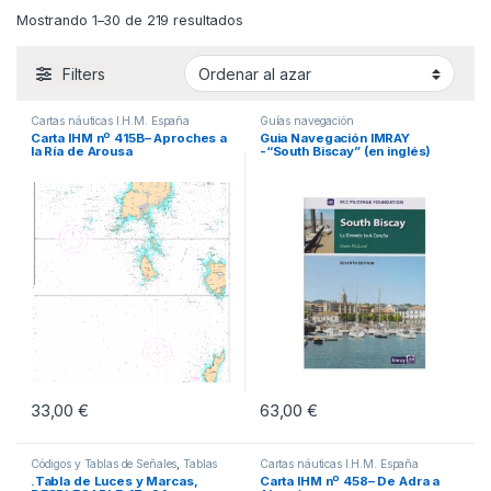
Mostrando 1–30 de 219 resultados
Filters
Cartas náuticas I.H.M. España
Guías navegación
Carta IHM nº 415B– Aproches a
Guia Navegación IMRAY
la Ría de Arousa
-“South Biscay” (en inglés)
33,00
€
63,00
€
Códigos y Tablas de Señales
,
Tablas
Cartas náuticas I.H.M. España
Código y Señales
.Tabla de Luces y Marcas,
Carta IHM nº 458– De Adra a