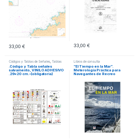
33,00
€
33,00
€
Códigos y Tablas de Señales
,
Tablas
Libros de consulta
Código y Señales
.Código y Tabla señales
“El Tiempo en la Mar”.
salvamento, VINILO ADHESIVO
Meterología Práctica para
.29×20 cm.–(obligatoria)
Navegantes de Recreo