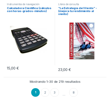
Instrumentos de navegación
Libros de consulta
Calculadora Científica (cálculos
“La Estrategia del Viento” -
con horas-grados-minutos)
(mejora tu rendimiento al
viento)
15,00
€
23,00
€
Mostrando 1–30 de 219 resultados
1
2
3
8
…