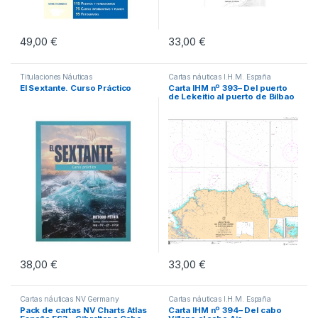
49,00
€
33,00
€
Titulaciones Náuticas
Cartas náuticas I.H.M. España
El Sextante. Curso Práctico
Carta IHM nº 393– Del puerto
de Lekeitio al puerto de Bilbao
38,00
€
33,00
€
Cartas náuticas NV Germany
Cartas náuticas I.H.M. España
Pack de cartas NV Charts Atlas
Carta IHM nº 394– Del cabo