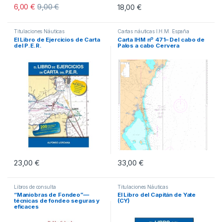
6,00
€
9,00
€
18,00
€
Titulaciones Náuticas
Cartas náuticas I.H.M. España
El Libro de Ejercicios de Carta
Carta IHM nº 471– Del cabo de
del P.E.R.
Palos a cabo Cervera
23,00
€
33,00
€
Libros de consulta
Titulaciones Náuticas
“Maniobras de Fondeo”—
El Libro del Capitán de Yate
técnicas de fondeo seguras y
(CY)
eficaces