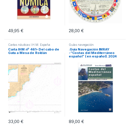
49,95
€
28,00
€
Cartas náuticas I.H.M. España
Guías navegación
Carta IHM nº 461– Del cabo de
.Guia Navegación IMRAY
Gata a Mesa de Roldán
-“Costas del Mediterráneo
español” ( en español).2024
33,00
€
89,00
€