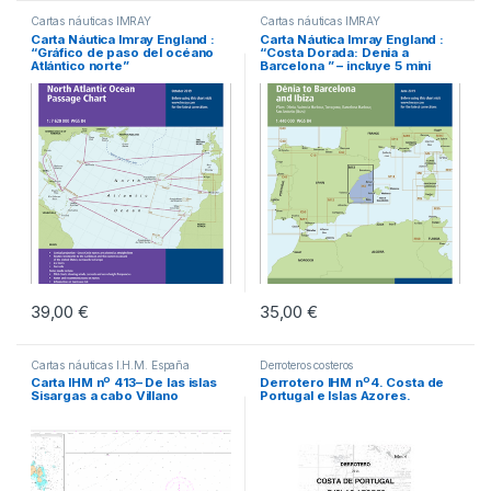
Cartas náuticas IMRAY
Cartas náuticas IMRAY
Carta Náutica Imray England :
Carta Náutica Imray England :
“Gráfico de paso del océano
“Costa Dorada: Denia a
Atlántico norte”
Barcelona ” – incluye 5 mini
planos
39,00
€
35,00
€
Cartas náuticas I.H.M. España
Derroteros costeros
Carta IHM nº 413– De las islas
Derrotero IHM nº4. Costa de
Sisargas a cabo Villano
Portugal e Islas Azores.