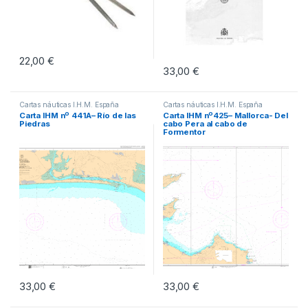
22,00
€
33,00
€
Cartas náuticas I.H.M. España
Cartas náuticas I.H.M. España
Carta IHM nº 441A– Río de las
Carta IHM nº425– Mallorca- Del
Piedras
cabo Pera al cabo de
Formentor
33,00
€
33,00
€