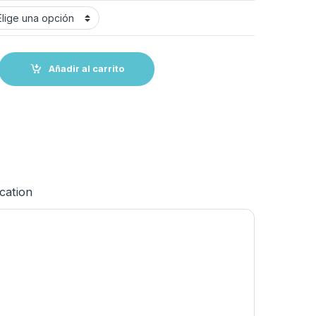
 pins 5 -inox316 quantity
Añadir al carrito
ication