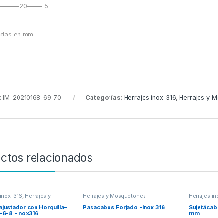
———–20——- 5
idas en mm.
:
IM-20210168-69-70
Categorías:
Herrajes inox-316
,
Herrajes y 
ctos relacionados
 inox-316
,
Herrajes y
Herrajes y Mosquetones
Herrajes in
ones
Mosqueton
ajustador con Horquilla–
Pasacabos Forjado -Inox 316
Sujetácabl
5-6-8 -inox316
mm