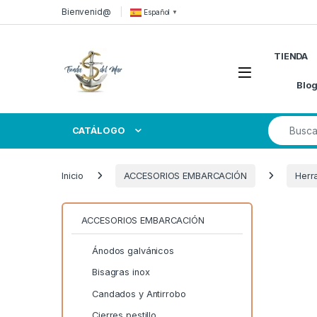
Skip to navigation
Skip to content
Bienvenid@
Español
▼
TIENDA
Open
Blo
Search for
CATÁLOGO
Inicio
ACCESORIOS EMBARCACIÓN
Herr
ACCESORIOS EMBARCACIÓN
Ánodos galvánicos
Bisagras inox
Candados y Antirrobo
Cierres pestillo