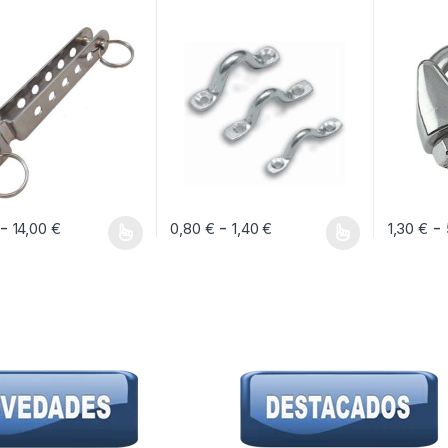
Rango de precios: desde 7,50 € hasta 14,00 €
Rango de precios: de
-
-
-
14,00
€
0,80
€
1,40
€
1,30
€
oducto tiene múltiples variantes. Las opciones se pueden elegir en la pág
Este producto tiene múltiples variantes. Las 
Este prod