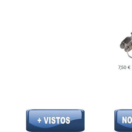
7,50
€
Este pr