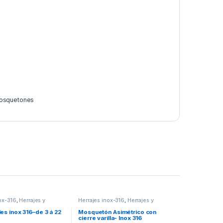
Mosquetones
ox-316
,
Herrajes y
Herrajes inox-316
,
Herrajes y
es
Mosquetones
es inox 316–de 3 á 22
Mosquetón Asimétrico con
cierre varilla- Inox 316