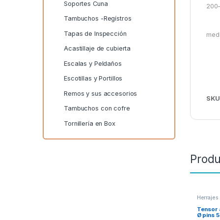
Soportes Cuna
200
Tambuchos -Regístros
Tapas de Inspección
med
Acastillaje de cubierta
Escalas y Peldaños
Escotillas y Portillos
Remos y sus accesorios
SKU
Tambuchos con cofre
Tornillería en Box
Produ
Herrajes
Mosquet
Tensor 
Ø pins 