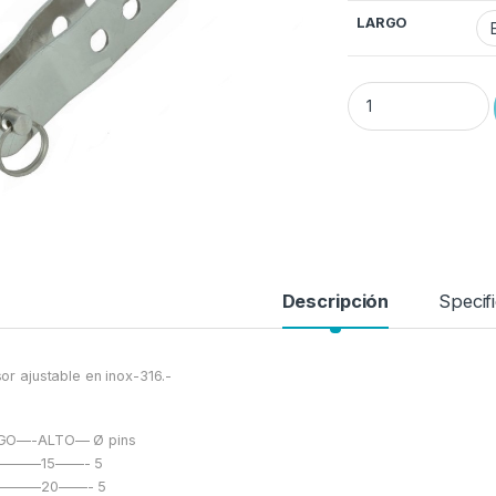
LARGO
Tensor ajustador --Ø
Descripción
Specif
or ajustable en inox-316.-
GO—-ALTO— Ø pins
———–15——- 5
———–20——- 5