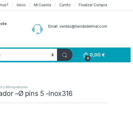
mos?
Inicio
Mi Cuenta
Carrito
Finalizar Compra
cto
Email: ventas@tiendadelmar.com
0,00
€
0
es y Mosquetones
ador –Ø pins 5 -inox316
Rango de precios: desde 6,00 