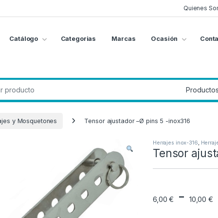
Quienes So
Catálogo
Categorias
Marcas
Ocasión
Conta
g
:
ajes y Mosquetones
Tensor ajustador –Ø pins 5 -inox316
Herrajes inox-316
,
Herraj
Tensor ajust
-
6,00
€
10,00
€