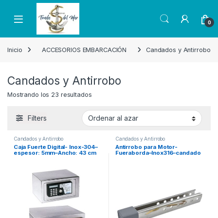
Skip to navigation
Skip to content
Open
0
Inicio
ACCESORIOS EMBARCACIÓN
Candados y Antirrobo
Candados y Antirrobo
Mostrando los 23 resultados
Filters
Candados y Antirrobo
Candados y Antirrobo
Caja Fuerte Digital- Inox-304–
Antirrobo para Motor-
espesor: 5mm–Ancho: 43 cm
Fueraborda–Inox316–candado