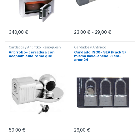
340,00
€
23,00
€
29,00
€
Rango de prec
-
Este producto tiene múltiples vari
Candados y Antirrobo
,
Remolques y
Candados y Antirrobo
Repuestos
Antirrobo- cerradura con
Candado INOX- SEA (Pack 3)
acoplamiento remolque
misma llave–ancho: 3 cm–
arco:24
26,00
€
59,00
€