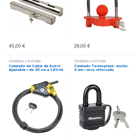
45,00
€
29,00
€
Candados y Antirrobo
Candados y Antirrobo
Candado de Cable de Acero
Candado Termoplast—ancho:
Ajustable—de 30 cm a 1,80 mt
4 cm—arco reforzado