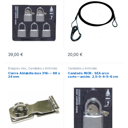
39,00
€
20,00
€
Bisagras inox
,
Candados y Antirrobo
Candados y Antirrobo
Cierre Aldabilla inox 316– – 98 x
Candado INOX- SEA arco
24 mm
corto––ancho: 2,5–3–4–5–6 cm