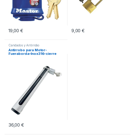
19,00
€
9,00
€
Candados y Antirrobo
Antirrobo para Motor-
Fueraborda–Inox316–cierre
36,00
€