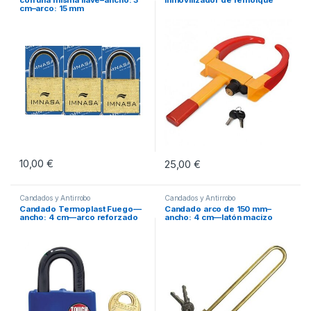
cm–arco: 15 mm
10,00
€
25,00
€
Candados y Antirrobo
Candados y Antirrobo
Candado Termoplast Fuego—
Candado arco de 150 mm–
ancho: 4 cm—arco reforzado
ancho: 4 cm—latón macizo