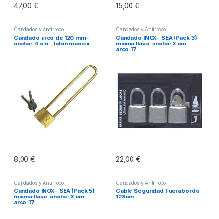
47,00
€
15,00
€
Candados y Antirrobo
Candados y Antirrobo
Candado arco de 120 mm–
Candado INOX- SEA (Pack 3)
ancho: 4 cm—latón macizo
misma llave–ancho: 3 cm–
arco:17
8,00
€
22,00
€
Candados y Antirrobo
Candados y Antirrobo
Candado INOX- SEA (Pack 5)
Cable Seguridad Fueraborda
misma llave–ancho: 3 cm–
128cm
arco:17