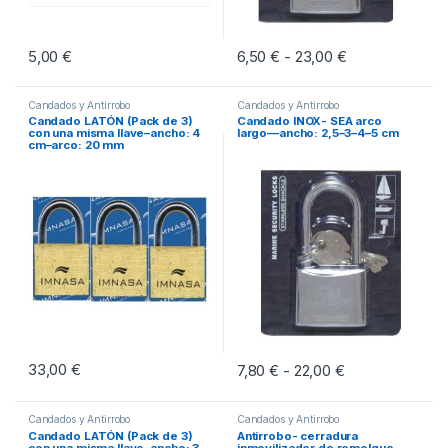
5,00
€
6,50
€
23,00
€
Rango de preci
-
Este producto tiene múltiples vari
Candados y Antirrobo
Candados y Antirrobo
Candado LATÓN (Pack de 3)
Candado INOX- SEA arco
con una misma llave–ancho: 4
largo––ancho: 2,5–3–4–5 cm
cm–arco: 20 mm
33,00
€
7,80
€
22,00
€
Rango de preci
-
Este producto tiene múltiples vari
Candados y Antirrobo
Candados y Antirrobo
Candado LATÓN (Pack de 3)
Antirrobo- cerradura
con una misma llave–ancho: 3
inmovilizador de remolque