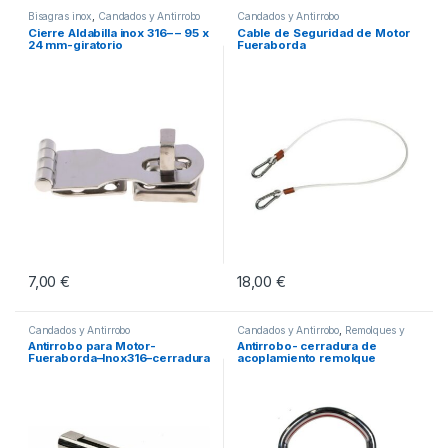
Bisagras inox
,
Candados y Antirrobo
Candados y Antirrobo
Cierre Aldabilla inox 316– – 95 x
Cable de Seguridad de Motor
24 mm-giratorio
Fueraborda
7,00
€
18,00
€
Candados y Antirrobo
Candados y Antirrobo
,
Remolques y
Repuestos
Antirrobo para Motor-
Antirrobo- cerradura de
Fueraborda–Inox316–cerradura
acoplamiento remolque