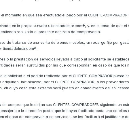
n el momento en que sea efectuado el pago por el CLIENTE-COMPRADOR a 
rminado en la propia <<web>> tiendadelmar.com®, y, en el caso de que el 
e entienda realizado el presente contrato de compraventa.
so de tratarse de una venta de bienes muebles, un recargo fijo por gasto
> tiendadelmar.com®.
nes o la prestación de servicios llevada a cabo al solicitante se establec
antidades serán sustituidas por las que correspondan en caso de que los 
 la solicitud o el pedido realizado por el CLIENTE-COMPRADOR pueda ser
cio adquirido, inicialmente, por el CLIENTE-COMPRADOR, o los proveedor
, en cuyo caso este extremo será puesto en conocimiento del solicitante
es de compra que le dirijan sus CLIENTES-COMPRADORES siguiendo un est
nsajería a la dirección postal que le hayan facilitado cada uno de ellos
 el caso de compraventa de servicios, se les facilitará el justificante d