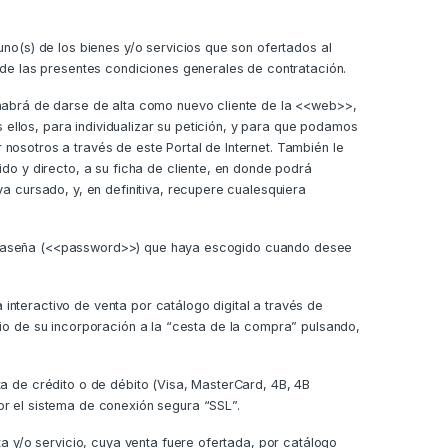
no(s) de los bienes y/o servicios que son ofertados al
e las presentes condiciones generales de contratación.
 habrá de darse de alta como nuevo cliente de la <<web>>,
 ellos, para individualizar su petición, y para que podamos
r nosotros a través de este Portal de Internet. También le
do y directo, a su ficha de cliente, en donde podrá
a cursado, y, en definitiva, recupere cualesquiera
 contraseña (<<password>>) que haya escogido cuando desee
 interactivo de venta por catálogo digital a través de
medio de su incorporación a la “cesta de la compra” pulsando,
a de crédito o de débito (Visa, MasterCard, 4B, 4B
r el sistema de conexión segura “SSL”.
a y/o servicio, cuya venta fuere ofertada, por catálogo