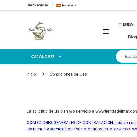
Skip to navigation
Skip to content
Bienvenid@
Español
▼
TIENDA
Open
Blo
Search for
CATÁLOGO
Inicio
Condiciones de Uso
La solicitud de un bien y/o servicio a www.tiendadelmar.c
CONDICIONES GENERALES DE CONTRATACIÓN, que son suscrita
los bienes y servicios que son ofertados en la <<web>> 