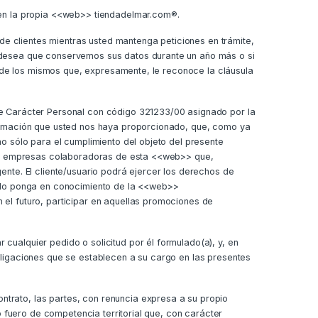
 en la propia <<web>> tiendadelmar.com®.
e clientes mientras usted mantenga peticiones en trámite,
i desea que conservemos sus datos durante un año más o si
va de los mismos que, expresamente, le reconoce la cláusula
de Carácter Personal con código 321233/00 asignado por la
formación que usted nos haya proporcionado, que, como ya
o sólo para el cumplimiento del objeto del presente
 las empresas colaboradoras de esta <<web>> que,
ente. El cliente/usuario podrá ejercer los derechos de
e lo ponga en conocimiento de la <<web>>
el futuro, participar en aquellas promociones de
ualquier pedido o solicitud por él formulado(a), y, en
bligaciones que se establecen a su cargo en las presentes
ontrato, las partes, con renuncia expresa a su propio
o fuero de competencia territorial que, con carácter