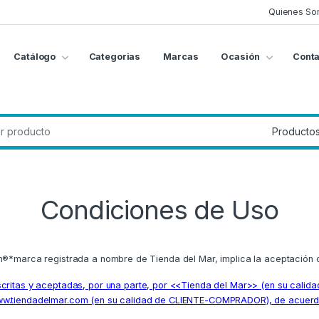
Quienes So
Catálogo
Categorias
Marcas
Ocasión
Conta
g
:
Condiciones de Uso
om®*marca registrada a nombre de Tienda del Mar, implica la aceptación 
s y aceptadas, por una parte, por <<Tienda del Mar>> (en su calidad de
www.tiendadelmar.com (en su calidad de CLIENTE-COMPRADOR), de acuerdo