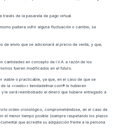
través de la pasarela de pago virtual.
mismo pudiera sufrir alguna fluctuación o cambio, se
s de envío que se adicionará al precio de venta, y que,
en cantidades en concepto de I.V.A. a razón de los
mismos fueren modificados en el futuro.
 viable o practicable, ya que, en el caso de que se
es de la <<web>> tiendadelmar.com® le hubieren
 y le será reembolsado el dinero que hubiere entregado a
ricto orden cronológico, comprometiéndose, en el caso de
 en el menor tiempo posible (siempre respetando los plazos
ocumental que acredite su adquisición frente a la persona