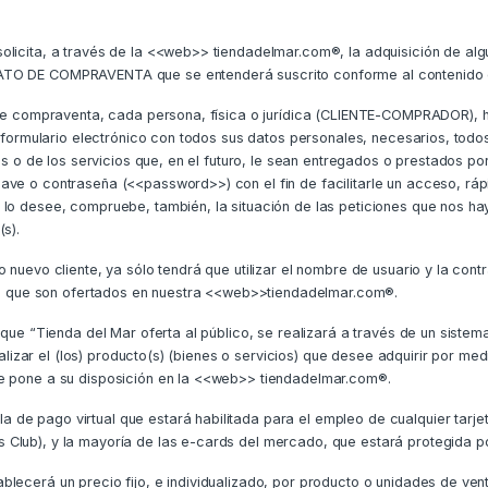
licita, a través de la <<web>> tiendadelmar.com®, la adquisición de algu
ATO DE COMPRAVENTA que se entenderá suscrito conforme al contenido d
ud de compraventa, cada persona, física o jurídica (CLIENTE-COMPRADOR),
n formulario electrónico con todos sus datos personales, necesarios, todos
es o de los servicios que, en el futuro, le sean entregados o prestados po
ve o contraseña (<<password>>) con el fin de facilitarle un acceso, rápi
lo desee, compruebe, también, la situación de las peticiones que nos hay
s).
mo nuevo cliente, ya sólo tendrá que utilizar el nombre de usuario y la
cios que son ofertados en nuestra <<web>>tiendadelmar.com®.
 que “Tienda del Mar oferta al público, se realizará a través de un sistema
dualizar el (los) producto(s) (bienes o servicios) que desee adquirir por 
se pone a su disposición en la <<web>> tiendadelmar.com®.
de pago virtual que estará habilitada para el empleo de cualquier tarjet
Club), y la mayoría de las e-cards del mercado, que estará protegida po
lecerá un precio fijo, e individualizado, por producto o unidades de vent