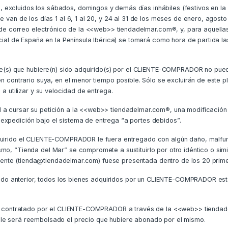
 excluidos los sábados, domingos y demás días inhábiles (festivos en l
ue van de los días 1 al 6, 1 al 20, y 24 al 31 de los meses de enero, ago
ón de correo electrónico de la <<web>> tiendadelmar.com®, y, para aquella
ficial de España en la Península Ibérica) se tomará como hora de partida l
eble(s) que hubiere(n) sido adquirido(s) por el CLIENTE-COMPRADOR no pu
 en contrario suya, en el menor tiempo posible. Sólo se excluirán de este
 a utilizar y su velocidad de entrega.
 a cursar su petición a la <<web>> tiendadelmar.com®, una modificación d
expedición bajo el sistema de entrega “a portes debidos”.
dquirido el CLIENTE-COMPRADOR le fuera entregado con algún daño, malfun
mo, “Tienda del Mar” se compromete a sustituirlo por otro idéntico o sim
 cliente (tienda@tiendadelmar.com) fuese presentada dentro de los 20 prim
artado anterior, todos los bienes adquiridos por un CLIENTE-COMPRADOR est
sido contratado por el CLIENTE-COMPRADOR a través de la <<web>> tienda
 le será reembolsado el precio que hubiere abonado por el mismo.