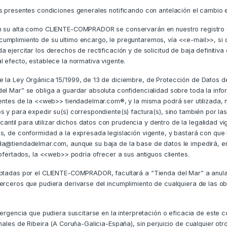
as presentes condiciones generales notificando con antelación el cambio
on su alta como CLIENTE-COMPRADOR se conservarán en nuestro registro d
cumplimiento de su ultimo encargo, le preguntaremos, vía <<e-mail>>, s
a ejercitar los derechos de rectificación y de solicitud de baja definiti
l efecto, establece la normativa vigente.
ce la Ley Orgánica 15/1999, de 13 de diciembre, de Protección de Datos 
del Mar” se obliga a guardar absoluta confidencialidad sobre toda la in
ientes de la <<web>> tiendadelmar.com®, y la misma podrá ser utilizada, n
os y para expedir su(s) correspondiente(s) factura(s), sino también por
il para utilizar dichos datos con prudencia y dentro de la legalidad vig
os, de conformidad a la expresada legislación vigente, y bastará con qu
da@tiendadelmar.com, aunque su baja de la base de datos le impedirá, en 
 ofertados, la <<web>> podría ofrecer a sus antiguos clientes.
ptadas por el CLIENTE-COMPRADOR, facultará a “Tienda del Mar” a anular c
terceros que pudiera derivarse del incumplimiento de cualquiera de las o
vergencia que pudiera suscitarse en la interpretación o eficacia de este c
nales de Ribeira (A Coruña-Galicia-España), sin perjuicio de cualquier otr