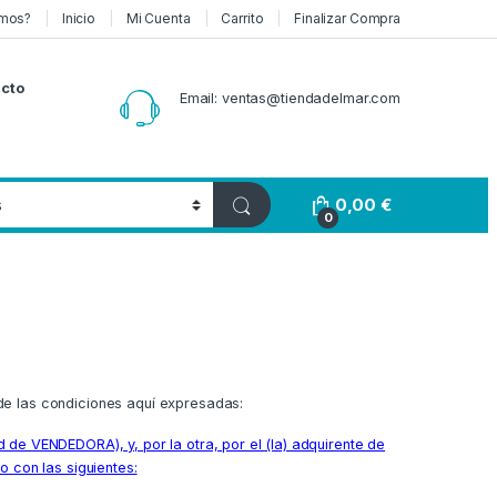
mos?
Inicio
Mi Cuenta
Carrito
Finalizar Compra
cto
Email: ventas@tiendadelmar.com
0,00
€
0
de las condiciones aquí expresadas:
 VENDEDORA), y, por la otra, por el (la) adquirente de
 con las siguientes: