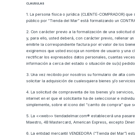
CLAUSULAS
1. La persona física o jurídica (CLIENTE-COMPRADOR) que so
público por “Tienda del Mar” está formalizando un CONTR
2. Con carácter previo a la formalización de una solicit
y, para ello, usted deberá, con carácter previo, rellenar u
emitirle la correspondiente factura por el valor de los bien
exigiremos que usted escoja un nombre de usuario y una cla
rectificar los expresados datos personales, cuantas veces 
información a cerca del estado o situación de su(s) pedido(
3. Una vez recibido por nosotros su formulario de alta co
solicitar la adquisición de cualesquiera bienes y/o servi
4. La solicitud de compraventa de los bienes y/o servicios,
internet en el que el solicitante ha de seleccionar e indivi
simplemente, sobre el icono del “carrito de compra” que 
5. La <<web>> tiendadelmar.com® establecerá una pasarela 
Maestro, 4B Mastercard, American Express, excepto Diners 
6. La entidad mercantil VENDEDORA (“Tienda del Mar”) estab