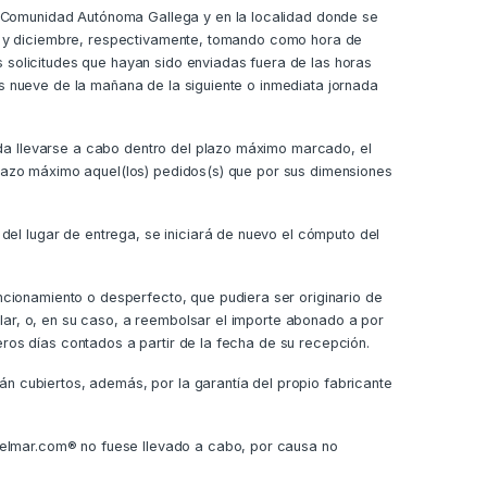
a Comunidad Autónoma Gallega y en la localidad donde se
sto y diciembre, respectivamente, tomando como hora de
s solicitudes que hayan sido enviadas fuera de las horas
as nueve de la mañana de la siguiente o inmediata jornada
eda llevarse a cabo dentro del plazo máximo marcado, el
 plazo máximo aquel(los) pedidos(s) que por sus dimensiones
el lugar de entrega, se iniciará de nuevo el cómputo del
cionamiento o desperfecto, que pudiera ser originario de
ilar, o, en su caso, a reembolsar el importe abonado a por
eros días contados a partir de la fecha de su recepción.
án cubiertos, además, por la garantía del propio fabricante
delmar.com® no fuese llevado a cabo, por causa no