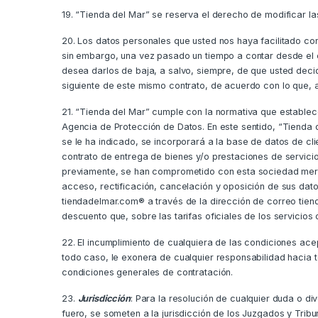
19. “Tienda del Mar” se reserva el derecho de modificar l
20. Los datos personales que usted nos haya facilitado c
sin embargo, una vez pasado un tiempo a contar desde el 
desea darlos de baja, a salvo, siempre, de que usted decid
siguiente de este mismo contrato, de acuerdo con lo que, a
21. “Tienda del Mar” cumple con la normativa que estable
Agencia de Protección de Datos. En este sentido, “Tienda 
se le ha indicado, se incorporará a la base de datos de cl
contrato de entrega de bienes y/o prestaciones de servici
previamente, se han comprometido con esta sociedad mercant
acceso, rectificación, cancelación y oposición de sus dat
tiendadelmar.com® a través de la dirección de correo tien
descuento que, sobre las tarifas oficiales de los servicios
22. El incumplimiento de cualquiera de las condiciones ace
todo caso, le exonera de cualquier responsabilidad hacia 
condiciones generales de contratación.
23.
Jurisdicción
: Para la resolución de cualquier duda o di
fuero, se someten a la jurisdicción de los Juzgados y Tribu