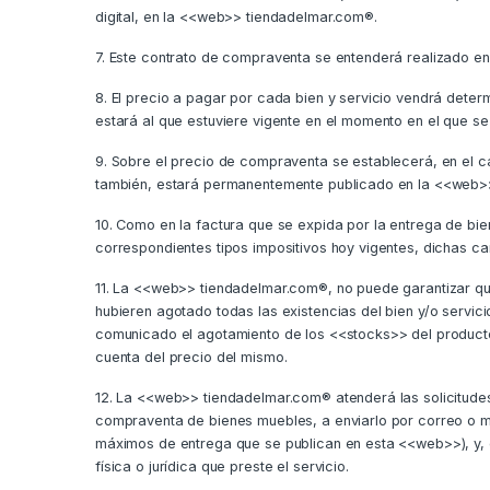
digital, en la <<web>> tiendadelmar.com®.
7. Este contrato de compraventa se entenderá realizado e
8. El precio a pagar por cada bien y servicio vendrá dete
estará al que estuviere vigente en el momento en el que s
9. Sobre el precio de compraventa se establecerá, en el ca
también, estará permanentemente publicado en la <<web>
10. Como en la factura que se expida por la entrega de bie
correspondientes tipos impositivos hoy vigentes, dichas c
11. La <<web>> tiendadelmar.com®, no puede garantizar que
hubieren agotado todas las existencias del bien y/o servi
comunicado el agotamiento de los <<stocks>> del producto
cuenta del precio del mismo.
12. La <<web>> tiendadelmar.com® atenderá las solicitud
compraventa de bienes muebles, a enviarlo por correo o me
máximos de entrega que se publican en esta <<web>>), y, en
física o jurídica que preste el servicio.