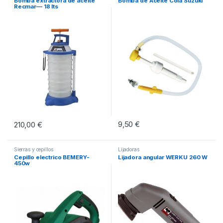
Bomba extractora de aceite
Bomba de Aceite Cola Suzuki
Recmar— 18 lts
9,50
€
210,00
€
Sierras y cepillos
Lijadoras
Cepillo electrico BEMERY-
Lijadora angular WERKU 260 W
450w