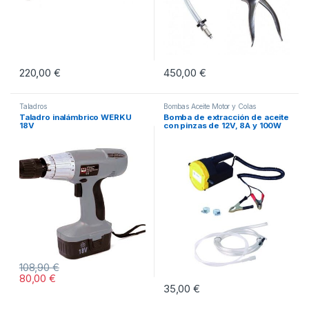
220,00
€
450,00
€
Taladros
Bombas Aceite Motor y Colas
Taladro inalámbrico WERKU
Bomba de extracción de aceite
18V
con pinzas de 12V, 8A y 100W
108,90
€
80,00
€
35,00
€