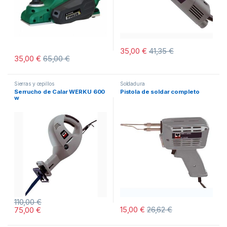
35,00
€
41,35
€
35,00
€
65,00
€
Sierras y cepillos
Soldadura
Serrucho de Calar WERKU 600
Pistola de soldar completo
w
110,00
€
15,00
€
26,62
€
75,00
€