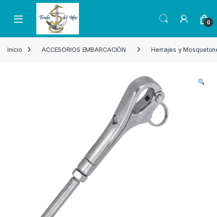
Skip to navigation
Skip to content
Open
0
Inicio
ACCESORIOS EMBARCACIÓN
Herrajes y Mosqueton