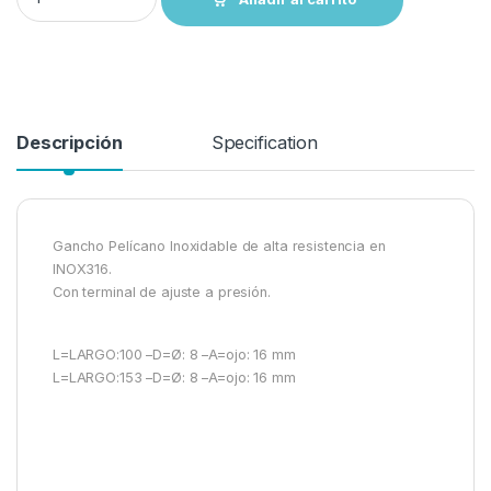
Descripción
Specification
Gancho Pelícano Inoxidable de alta resistencia en
INOX316.
Con terminal de ajuste a presión.
L=LARGO:100 –D=Ø: 8 –A=ojo: 16 mm
L=LARGO:153 –D=Ø: 8 –A=ojo: 16 mm