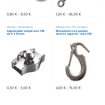
0,80
€
9,50
€
Rango de precios: desde 0,80 € hasta 9,50 €
1,50
€
45,00
€
Rango de preci
-
-
Este producto tiene múltiples variantes. Las opciones se pueden eleg
Este producto tiene múltiples vari
Herrajes y Mosquetones
Herrajes inox-316
,
Herrajes y
Mosquetones
Sujetácable simple inox 316.
Mosquetón con gancho
de 5 á 10 mm
inverso superior- Inox 316
0,50
€
5,00
€
Rango de precios: desde 0,50 € hasta 5,00 €
4,00
€
15,00
€
Rango de preci
-
-
Este producto tiene múltiples variantes. Las opciones se pueden eleg
Este producto tiene múltiples vari