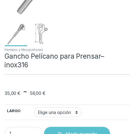
Herrajes y Mosquetones
Gancho Pelícano para Prensar–
inox316
Rango de precios: 
-
35,00
€
56,00
€
LARGO
Gancho Pelícano para Prensar-- inox316 quantity
Añadir al carrito