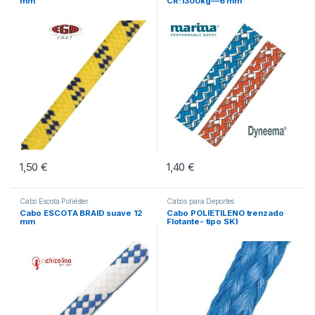
mm
CR:1300kg—6 mm
1,50
€
1,40
€
Este producto tiene múltiples vari
Cabo Escota Poliéster
Cabos para Deportes
Cabo ESCOTA BRAID suave 12
Cabo POLIETILENO trenzado
mm
Flotante- tipo SKI