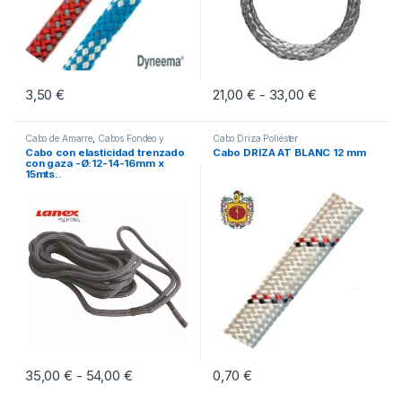
3,50
€
21,00
€
33,00
€
Rango de prec
-
Este producto tiene múltiples variantes. Las opciones se pueden eleg
Este producto tiene múltiples vari
Cabo de Amarre
,
Cabos Fondeo y
Cabo Driza Poliéster
Amarre
Cabo con elasticidad trenzado
Cabo DRIZA AT BLANC 12 mm
con gaza -Ø:12-14-16mm x
15mts..
35,00
€
54,00
€
Rango de precios: desde 35,00 € hasta 54,
0,70
€
-
Este producto tiene múltiples variantes. Las opciones se pueden eleg