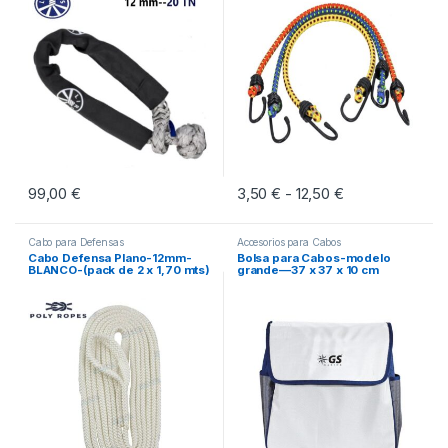
99,00
€
3,50
€
12,50
€
Rango de preci
-
Este producto tiene múltiples vari
Cabo para Defensas
Accesorios para Cabos
Cabo Defensa Plano-12mm-
Bolsa para Cabos-modelo
BLANCO-(pack de 2 x 1,70 mts)
grande—37 x 37 x 10 cm