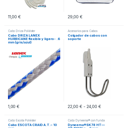
11,00
€
29,00
€
Cabo Driza Poliéster
Accesorios para Cabos
Cabo DRIZA LANEX
Colgador de cabos con
HURRICANE flexible y ligero- .6
soporte
mm (gris/azul)
1,00
€
22,00
€
24,00
€
Rango de prec
-
Este producto tiene múltiples vari
Cabo Escota Poliéster
Cabo Dyneema® con funda
Cabo ESCOTA CRAID A.T.– 10
Dyneema®SK78 HT—