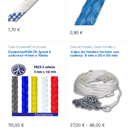
1,70
€
0,80
€
Cabo Dyneema® sin funda
Cabo de Fondeo
,
Cabos Fondeo y
Amarre
Dyneema®SK78–(pack 5
.Cabo de fondeo torcido con
colores)–4 mm x 10mts
cadena .8 mm x 30 ó 50 mts
115,00
€
37,00
€
48,00
€
Rango de prec
-
Este producto tiene múltiples vari