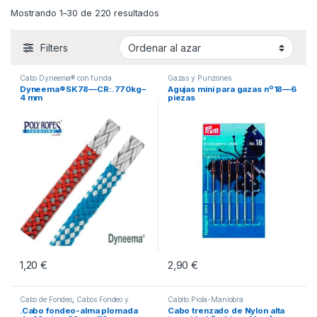
Mostrando 1–30 de 220 resultados
Filters
Cabo Dyneema® con funda
Gazas y Punzones
Dyneema®SK78—CR:.770kg–
Agujas mini para gazas nº18—6
4 mm
piezas
1,20
€
2,90
€
Este producto tiene múltiples variantes. Las opciones se pueden eleg
Cabo de Fondeo
,
Cabos Fondeo y
Cabito Piola-Maniobra
Amarre
.Cabo fondeo-alma plomada
Cabo trenzado de Nylon alta