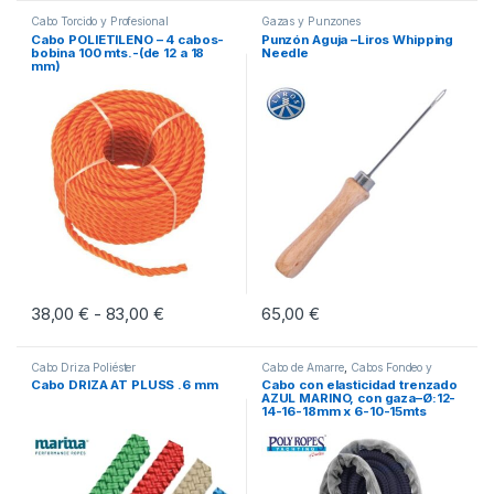
Cabo Torcido y Profesional
Gazas y Punzones
Cabo POLIETILENO – 4 cabos-
Punzón Aguja –Liros Whipping
bobina 100 mts.-(de 12 a 18
Needle
mm)
38,00
€
83,00
€
Rango de precios: desde 38,00 € hasta 83,
65,00
€
-
Este producto tiene múltiples variantes. Las opciones se pueden eleg
Cabo Driza Poliéster
Cabo de Amarre
,
Cabos Fondeo y
Amarre
Cabo DRIZA AT PLUSS .6 mm
Cabo con elasticidad trenzado
AZUL MARINO, con gaza–Ø:12-
14-16-18mm x 6-10-15mts