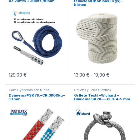
de 20mts + 30mts /10mm
tenacidad (bobinas 1 kgs)–
blanco
129,00
€
13,00
€
19,00
€
Rango de preci
-
Este producto tiene múltiples vari
Cabo Dyneema® con funda
Grilletes y Poleas Textiles
Dyneema®SK78.–CR:3900kg–
Grillete Textil –Wichard –
10 mm
Dineema SK78—-Ø: 3-4-5 mm