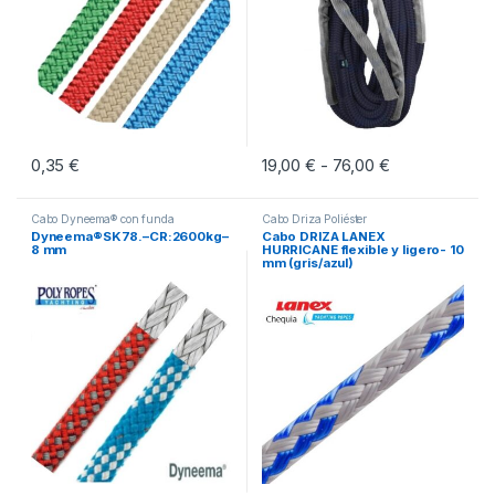
0,35
€
19,00
€
76,00
€
Rango de prec
-
Este producto tiene múltiples variantes. Las opciones se pueden eleg
Este producto tiene múltiples vari
Cabo Dyneema® con funda
Cabo Driza Poliéster
Dyneema®SK78.–CR:2600kg–
Cabo DRIZA LANEX
8 mm
HURRICANE flexible y ligero- 10
mm (gris/azul)