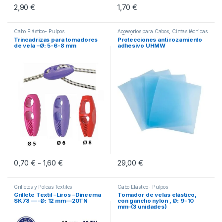
2,90
€
1,70
€
Este producto tiene múltiples variantes. Las opciones se pueden eleg
Cabo Elástico- Pulpos
Accesorios para Cabos
,
Cintas técnicas
a Bordo
Trincadrizas para tomadores
Protecciones anti rozamiento
de vela –Ø: 5-6-8 mm
adhesivo UHMW
0,70
€
1,60
€
Rango de precios: desde 0,70 € hasta 1,60 €
29,00
€
-
Este producto tiene múltiples variantes. Las opciones se pueden eleg
Grilletes y Poleas Textiles
Cabo Elástico- Pulpos
Grillete Textil –Liros –Dineema
Tomador de velas elástico,
SK78 —-Ø: 12 mm—20TN
con gancho nylon , Ø: 9-10
mm–(3 unidades)