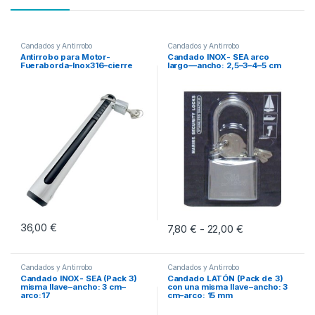
Candados y Antirrobo
Candados y Antirrobo
Antirrobo para Motor-
Candado INOX- SEA arco
Fueraborda–Inox316–cierre
largo––ancho: 2,5–3–4–5 cm
36,00
€
7,80
€
22,00
€
Rango de preci
-
Este producto tiene múltiples vari
Candados y Antirrobo
Candados y Antirrobo
Candado INOX- SEA (Pack 3)
Candado LATÓN (Pack de 3)
misma llave–ancho: 3 cm–
con una misma llave–ancho: 3
arco:17
cm–arco: 15 mm