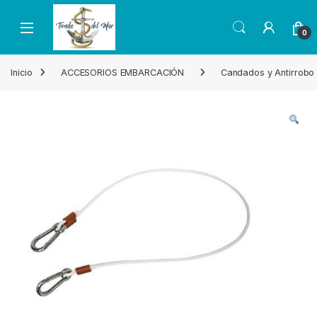
Skip to navigation
Skip to content
Open
0
Inicio
ACCESORIOS EMBARCACIÓN
Candados y Antirrobo