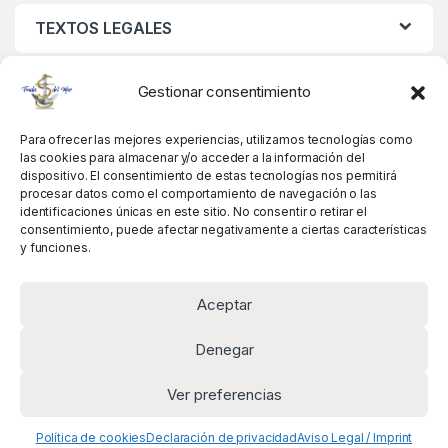
TEXTOS LEGALES
MIS DATOS
Gestionar consentimiento
Para ofrecer las mejores experiencias, utilizamos tecnologías como
las cookies para almacenar y/o acceder a la información del
dispositivo. El consentimiento de estas tecnologías nos permitirá
procesar datos como el comportamiento de navegación o las
identificaciones únicas en este sitio. No consentir o retirar el
consentimiento, puede afectar negativamente a ciertas características
y funciones.
Aceptar
Denegar
Ver preferencias
Alguna pregunta? Llámanos!
+34 981 845 358
Política de cookies
Declaración de privacidad
Aviso Legal / Imprint