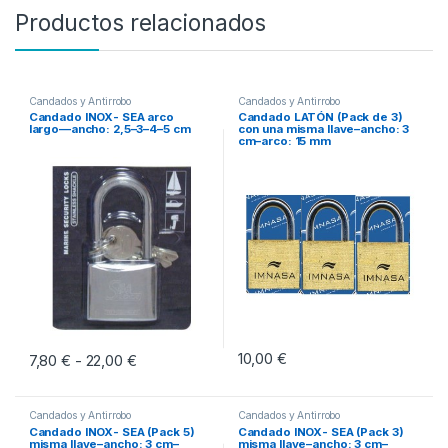
Productos relacionados
Candados y Antirrobo
Candados y Antirrobo
Candado INOX- SEA arco
Candado LATÓN (Pack de 3)
largo––ancho: 2,5–3–4–5 cm
con una misma llave–ancho: 3
cm–arco: 15 mm
10,00
€
7,80
€
22,00
€
Rango de precios: desde 7,80 € hasta 22,00 €
-
Este producto tiene múltiples variantes. Las opciones se pueden eleg
Candados y Antirrobo
Candados y Antirrobo
Candado INOX- SEA (Pack 5)
Candado INOX- SEA (Pack 3)
misma llave–ancho: 3 cm–
misma llave–ancho: 3 cm–