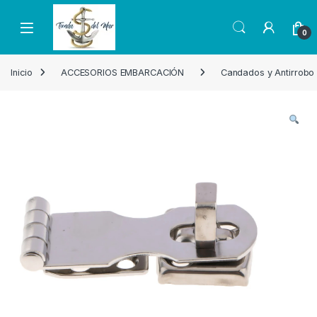
Skip to navigation
Skip to content
Open
0
Inicio
ACCESORIOS EMBARCACIÓN
Candados y Antirrobo