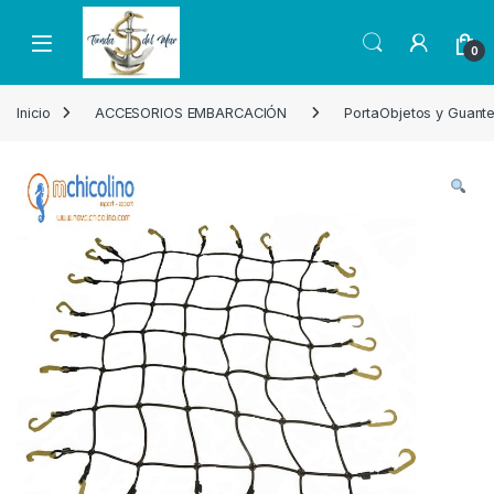
Skip to navigation
Skip to content
Open
0
Inicio
ACCESORIOS EMBARCACIÓN
PortaObjetos y Guant