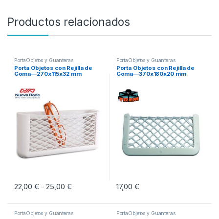
Productos relacionados
PortaObjetos y Guanteras
PortaObjetos y Guanteras
Porta Objetos con Rejilla de
Porta Objetos con Rejilla de
Goma—270x115x32 mm
Goma—370x180x20 mm
22,00
€
25,00
€
Rango de precios: desde 22,00 € hasta 25,0
17,00
€
-
Este producto tiene múltiples variantes. Las opciones se pueden eleg
PortaObjetos y Guanteras
PortaObjetos y Guanteras