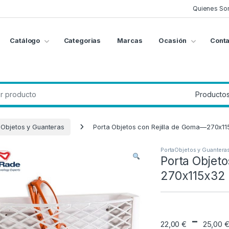
Quienes So
Catálogo
Categorias
Marcas
Ocasión
Conta
g
:
aObjetos y Guanteras
Porta Objetos con Rejilla de Goma—270x1
PortaObjetos y Guantera
Porta Objeto
270x115x32
-
22,00
€
25,00