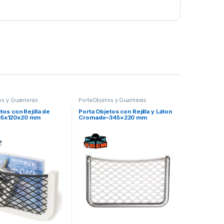
os y Guanteras
PortaObjetos y Guanteras
tos con Rejilla de
Porta Objetos con Rejilla y Láton
5x120x20 mm
Cromado–345×220 mm