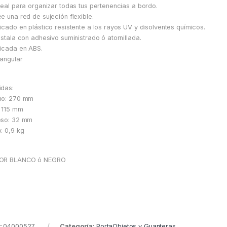
deal para organizar todas tus pertenencias a bordo.
e una red de sujeción flexible.
icado en plástico resistente a los rayos UV y disolventes químicos.
nstala con adhesivo suministrado ó atornillada.
icada en ABS.
angular
das:
ho: 270 mm
: 115 mm
eso: 32 mm
: 0,9 kg
OR BLANCO ó NEGRO
:
04000527
Categoría:
PortaObjetos y Guanteras