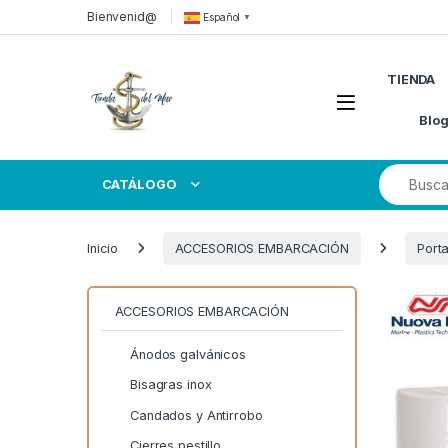
Skip to navigation
Skip to content
Bienvenid@
Español
▼
TIENDA
Open
Blo
Search for
CATÁLOGO
Inicio
ACCESORIOS EMBARCACIÓN
Port
ACCESORIOS EMBARCACIÓN
Ánodos galvánicos
Bisagras inox
Candados y Antirrobo
Cierres pestillo