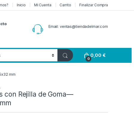
mos?
Inicio
Mi Cuenta
Carrito
Finalizar Compra
cto
Email: ventas@tiendadelmar.com
0,00
€
0
15x32 mm
s
s con Rejilla de Goma—
 mm
Rango de precios: desde 22,0
€