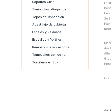
Soportes Cuna
Es i
Pose
Tambuchos -Regístros
Fabr
Tapas de Inspección
Se i
Fabr
Acastillaje de cubierta
Rect
Escalas y Peldaños
Escotillas y Portillos
Medi
Remos y sus accesorios
Anc
Alto
Tambuchos con cofre
Gru
Tornillería en Box
Peso
COL
SKU