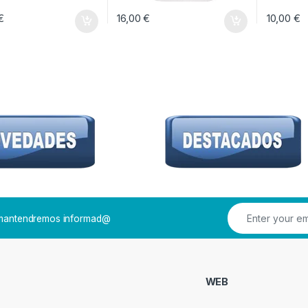
€
16,00
€
10,00
€
e mantendremos informad@
WEB