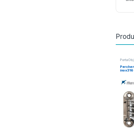
Produ
PortaObj
Percher
inox316