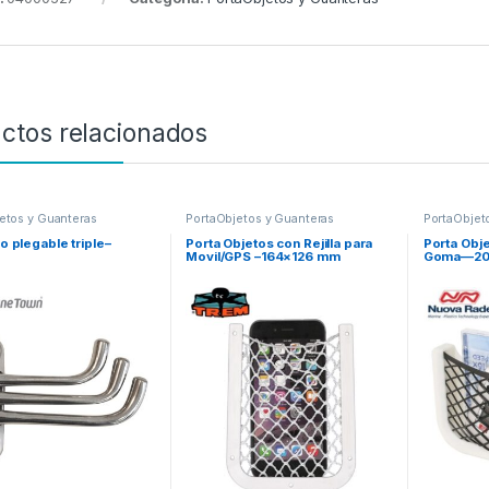
ctos relacionados
etos y Guanteras
PortaObjetos y Guanteras
PortaObjet
o plegable triple–
Porta Objetos con Rejilla para
Porta Obje
Movil/GPS –164×126 mm
Goma—20