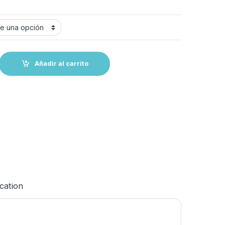
ejilla de Goma---270x115x32 mm quantity
Añadir al carrito
ication