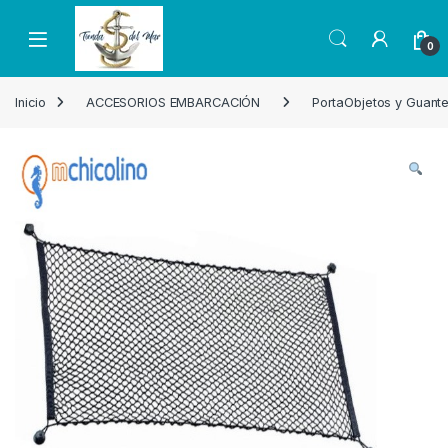
Skip to navigation
Skip to content
Open
0
Inicio
ACCESORIOS EMBARCACIÓN
PortaObjetos y Guant