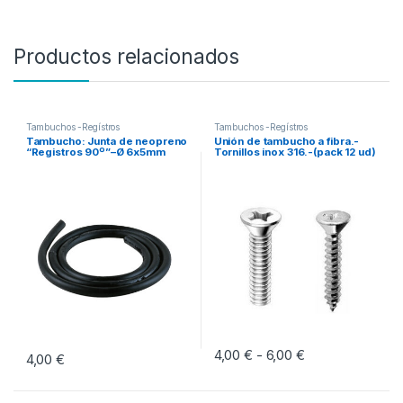
Productos relacionados
Tambuchos -Regístros
Tambuchos -Regístros
Tambucho: Junta de neopreno
Unión de tambucho a fibra.-
“Registros 90º”–Ø 6x5mm
Tornillos inox 316.-(pack 12 ud)
4,00
€
6,00
€
Rango de precio
-
4,00
€
Este producto tiene múltiples vari