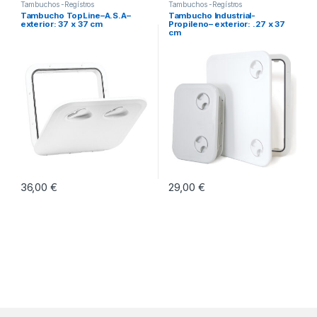
Tambuchos -Regístros
Tambuchos -Regístros
Tambucho TopLine–A.S.A–
Tambucho Industrial-
exterior: 37 x 37 cm
Propileno– exterior: .27 x 37
cm
36,00
€
29,00
€
Este producto tiene múltiples variantes. Las opciones se pueden eleg
Este producto tiene múltiples vari