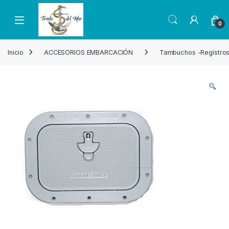
Skip to navigation
Skip to content
Open
0
Inicio
ACCESORIOS EMBARCACIÓN
Tambuchos -Regístro