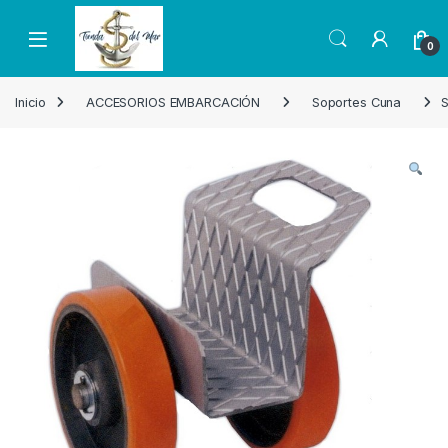
Skip to navigation
Skip to content
Open
0
Inicio
ACCESORIOS EMBARCACIÓN
Soportes Cuna