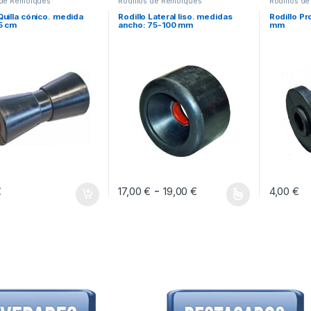
 de Remolques
Rodillos de Remolques
Rodillos d
Quilla cónico. medida
Rodillo Lateral liso. medidas
Rodillo Pr
25 cm
ancho: 75-100 mm
mm
Rango de precios: 
-
€
17,00
€
19,00
€
4,00
€
Este producto tiene múltiples variantes. Las 