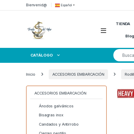
Skip to navigation
Skip to content
Bienvenid@
Español
▼
TIENDA
Open
Blo
Search for
CATÁLOGO
Inicio
ACCESORIOS EMBARCACIÓN
Rodi
ACCESORIOS EMBARCACIÓN
Ánodos galvánicos
Bisagras inox
Candados y Antirrobo
Cierres pestillo