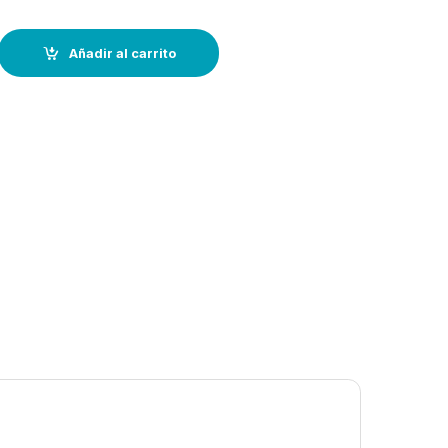
uilla . medida largo: 25 cm quantity
Añadir al carrito