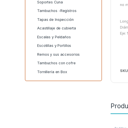
Soportes Cuna
no m
Tambuchos -Regístros
Tapas de Inspección
Long
Diám
Acastillaje de cubierta
Eje:
Escalas y Peldaños
Escotillas y Portillos
Remos y sus accesorios
Tambuchos con cofre
SKU
Tornillería en Box
Produ