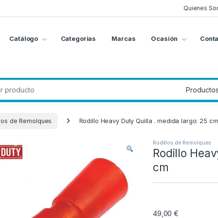
Quienes So
Catálogo
Categorias
Marcas
Ocasión
Conta
g
:
llos de Remolques
Rodillo Heavy Duty Quilla . medida largo: 25 c
Rodillos de Remolques
Rodillo Heav
cm
49,00
€