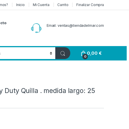
mos?
Inicio
Mi Cuenta
Carrito
Finalizar Compra
cto
Email: ventas@tiendadelmar.com
0,00
€
0
m
y Duty Quilla . medida largo: 25