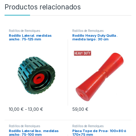
Productos relacionados
Rodillos de Remolques
Rodillos de Remolques
Rodillo Lateral. medidas
Rodillo Heavy Duty Quilla .
ancho: 75-125 mm
medida largo: 30 cm
10,00
€
13,00
€
Rango de precios: desde 10,00 € hasta 13,00
59,00
€
-
Este producto tiene múltiples variantes. Las opciones se pueden eleg
Rodillos de Remolques
Rodillos de Remolques
Rodillo Lateral liso. medidas
Placa Tope de Proa- 100×80 ó
ancho: 75-100 mm
170×75 mm