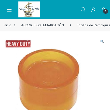
Skip to navigation
Skip to content
Open
0
Inicio
ACCESORIOS EMBARCACIÓN
Rodillos de Remolque