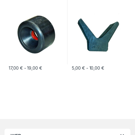
17,00
€
19,00
€
Rango de precios: desde 17,00 € hasta 19,00 
5,00
€
10,00
€
Rango de preci
-
-
Este producto tiene múltiples variantes. Las opciones se pueden eleg
Este producto tiene múltiples vari