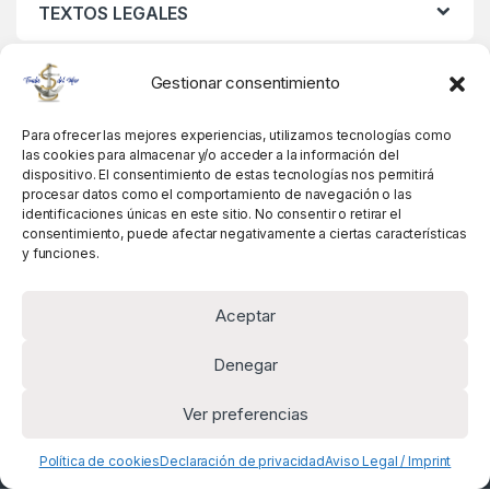
TEXTOS LEGALES
MIS DATOS
Gestionar consentimiento
Para ofrecer las mejores experiencias, utilizamos tecnologías como
las cookies para almacenar y/o acceder a la información del
dispositivo. El consentimiento de estas tecnologías nos permitirá
procesar datos como el comportamiento de navegación o las
identificaciones únicas en este sitio. No consentir o retirar el
consentimiento, puede afectar negativamente a ciertas características
y funciones.
Aceptar
Denegar
Ver preferencias
Alguna pregunta? Llámanos!
+34 981 845 358
Política de cookies
Declaración de privacidad
Aviso Legal / Imprint