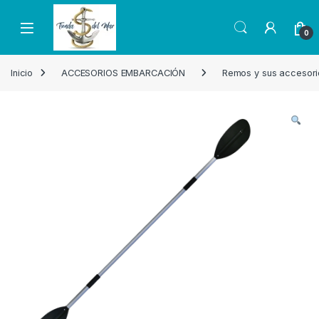
Skip to navigation
Skip to content
Open
0
Inicio
ACCESORIOS EMBARCACIÓN
Remos y sus accesori