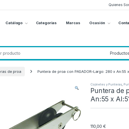
Quienes So
Catálogo
Categorias
Marcas
Ocasión
Conta
g
:
eras de proa
Puntera de proa con PASADOR–Largo: 280 x An:55 x
Cojinetes y Punteras
,
Pun
Puntera de 
An:55 x Al:
110,00
€