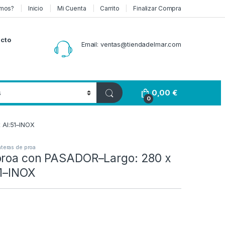
mos?
Inicio
Mi Cuenta
Carrito
Finalizar Compra
cto
Email: ventas@tiendadelmar.com
0,00
€
0
 Al:51–INOX
teras de proa
proa con PASADOR–Largo: 280 x
51–INOX