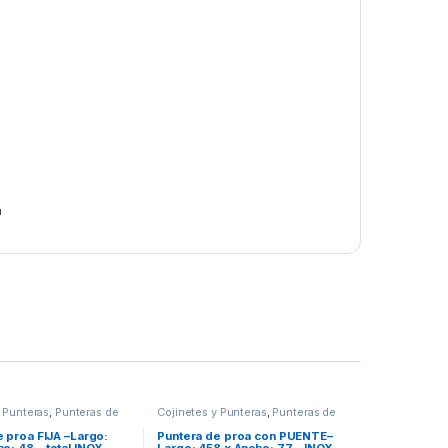
a
 Punteras
,
Punteras de
Cojinetes y Punteras
,
Punteras de
proa
 proa FIJA –Largo:
Puntera de proa con PUENTE–
ho: 48—total INOX
Largo: 458 x Ancho: 77—INOX