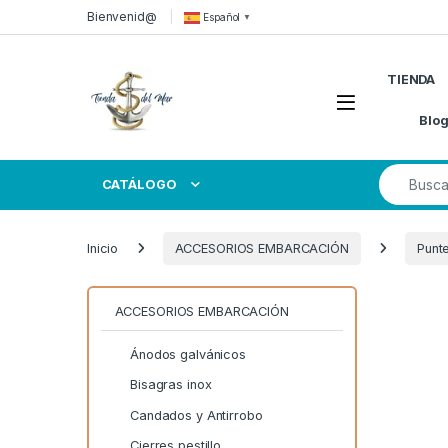
Skip to navigation
Skip to content
Bienvenid@
Español
▼
TIENDA
Open
Blo
Search for
CATÁLOGO
Inicio
ACCESORIOS EMBARCACIÓN
Punt
ACCESORIOS EMBARCACIÓN
Ánodos galvánicos
Bisagras inox
Candados y Antirrobo
Cierres pestillo