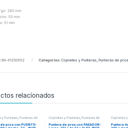
rgo: 280 mm
ncho: 55 mm
to: 51 mm
:
IM-41250652
Categorías:
Cojinetes y Punteras
,
Punteras de pro
ctos relacionados
s y Punteras
,
Punteras de
Cojinetes y Punteras
,
Punteras de
Cojinetes y
proa
proa
 de proa con PUENTE–
Puntera de proa con PASADOR–
Puntera de
393 x Ancho: 72—INOX
Largo: 231 x An:51 x Al:83–INOX
200 x Anc