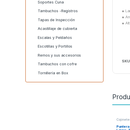
Soportes Cuna
Tambuchos -Regístros
● La
● A
Tapas de Inspección
● Al
Acastillaje de cubierta
Escalas y Peldaños
Escotillas y Portillos
Remos y sus accesorios
SKU
Tambuchos con cofre
Tornillería en Box
Produ
Cojinete
proa
Puntera
Largo: 