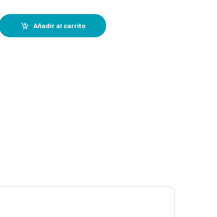
PASADOR--Largo: 280 x An:55 x Al:51--INOX quantity
Añadir al carrito