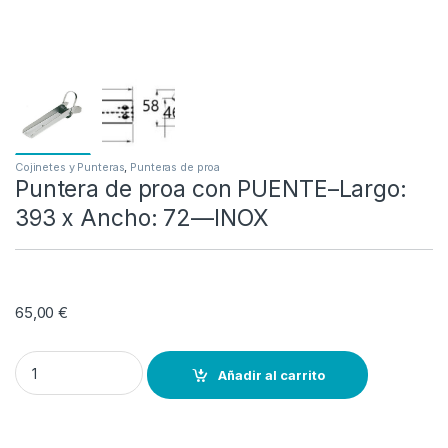
Cojinetes y Punteras
,
Punteras de proa
Puntera de proa con PUENTE–Largo:
393 x Ancho: 72—INOX
65,00
€
Puntera de proa con PUENTE--Largo: 393 x Ancho: 72---INOX quant
Añadir al carrito