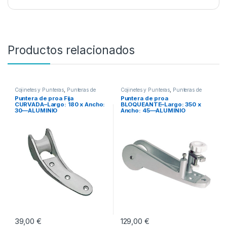
Productos relacionados
Cojinetes y Punteras
,
Punteras de
Cojinetes y Punteras
,
Punteras de
proa
proa
Puntera de proa Fija
Puntera de proa
CURVADA–Largo: 180 x Ancho:
BLOQUEANTE–Largo: 350 x
30—ALUMINIO
Ancho: 45—ALUMINIO
39,00
€
129,00
€