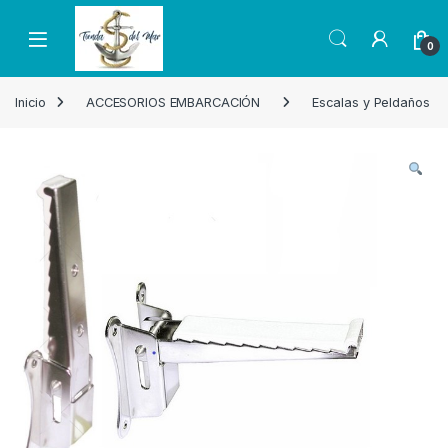
Skip to navigation
Skip to content
Open
0
Inicio
ACCESORIOS EMBARCACIÓN
Escalas y Peldaños