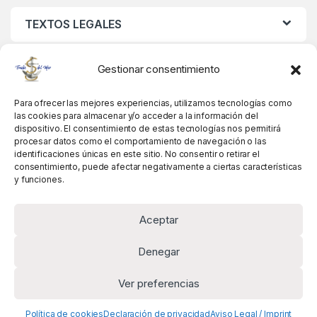
TEXTOS LEGALES
MIS DATOS
Gestionar consentimiento
Para ofrecer las mejores experiencias, utilizamos tecnologías como
las cookies para almacenar y/o acceder a la información del
dispositivo. El consentimiento de estas tecnologías nos permitirá
procesar datos como el comportamiento de navegación o las
identificaciones únicas en este sitio. No consentir o retirar el
consentimiento, puede afectar negativamente a ciertas características
y funciones.
Aceptar
Denegar
Ver preferencias
Alguna pregunta? Llámanos!
+34 981 845 358
Política de cookies
Declaración de privacidad
Aviso Legal / Imprint