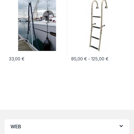
33,00
€
85,00
€
125,00
€
Rango de pre
-
Este producto tiene múltiples vari
WEB