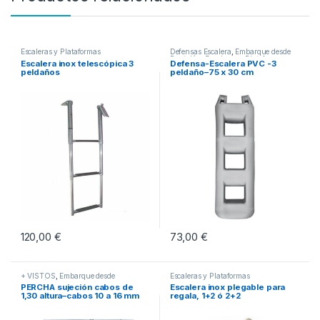
Escaleras y Plataformas
Defensas Escalera
,
Embarque desde
Pantalán
,
Escaleras y Plataformas
Escalera inox telescópica 3
Defensa-Escalera PVC -3
peldaños
peldaño–75 x 30 cm
120,00
€
73,00
€
+ VISTOS
,
Embarque desde
Escaleras y Plataformas
Pantalán
,
Material artesano
PERCHA sujeción cabos de
Escalera inox plegable para
1,30 altura–cabos 10 a 16 mm
regala, 1+2 ó 2+2