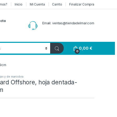
mos?
Inicio
Mi Cuenta
Carrito
Finalizar Compra
cto
Email: ventas@tiendadelmar.com
0,00
€
0
19cm
jas y de maniobra
ard Offshore, hoja dentada-
m