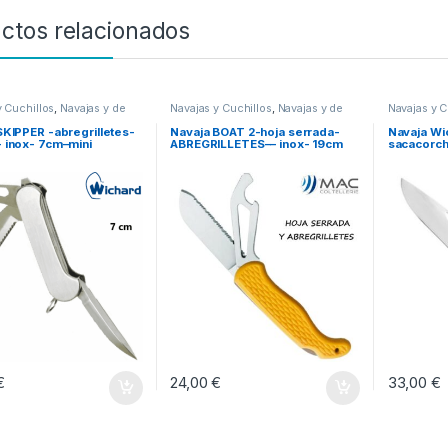
ctos relacionados
y Cuchillos
,
Navajas y de
Navajas y Cuchillos
,
Navajas y de
Navajas y C
a
maniobra
maniobra
SKIPPER -abregrilletes-
Navaja BOAT 2-hoja serrada-
Navaja Wi
 inox- 7cm–mini
ABREGRILLETES–– inox- 19cm
sacacorch
€
24,00
€
33,00
€