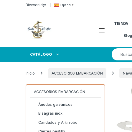
Skip to navigation
Skip to content
Bienvenid@
Español
▼
TIENDA
Open
Blo
Search for
CATÁLOGO
Inicio
ACCESORIOS EMBARCACIÓN
Navaj
ACCESORIOS EMBARCACIÓN
Ánodos galvánicos
Bisagras inox
Candados y Antirrobo
Cierres pestillo