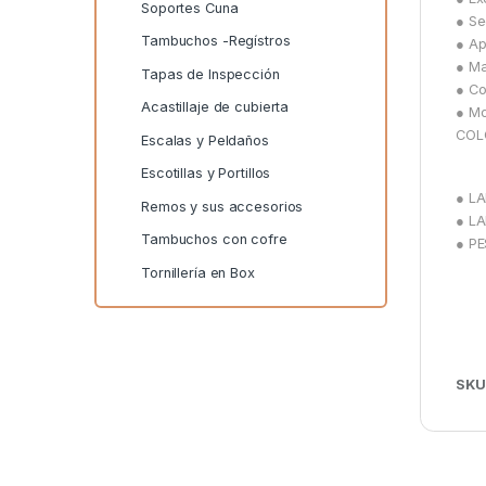
Soportes Cuna
● Se
Tambuchos -Regístros
● Ap
● Ma
Tapas de Inspección
● Co
Acastillaje de cubierta
● Mo
COL
Escalas y Peldaños
Escotillas y Portillos
● LA
Remos y sus accesorios
● LA
Tambuchos con cofre
● PE
Tornillería en Box
SKU