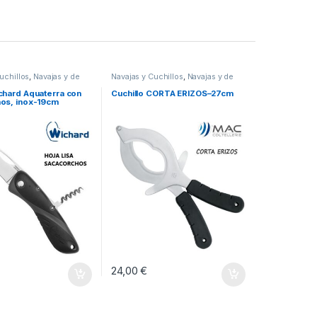
uchillos
,
Navajas y de
Navajas y Cuchillos
,
Navajas y de
maniobra
chard Aquaterra con
Cuchillo CORTA ERIZOS–27cm
os, inox-19cm
24,00
€