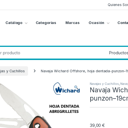
Quienes So
Catálogo
Categorias
Marcas
Ocasión
Conta
g
:
as y Cuchillos
Navaja Wichard Offshore, hoja dentada-punzon–
Navajas y Cuchillos
,
Nava
Navaja Wich
punzon–19c
39,00
€