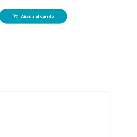
hore, hoja dentada-punzon--19cm quantity
Añadir al carrito