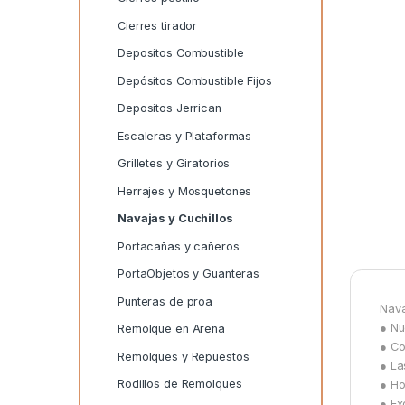
Cierres tirador
Depositos Combustible
Depósitos Combustible Fijos
Depositos Jerrican
Escaleras y Plataformas
Grilletes y Giratorios
Herrajes y Mosquetones
Navajas y Cuchillos
Portacañas y cañeros
PortaObjetos y Guanteras
Punteras de proa
Nava
● Nu
Remolque en Arena
● Co
Remolques y Repuestos
● La
Rodillos de Remolques
● Ho
● Ex