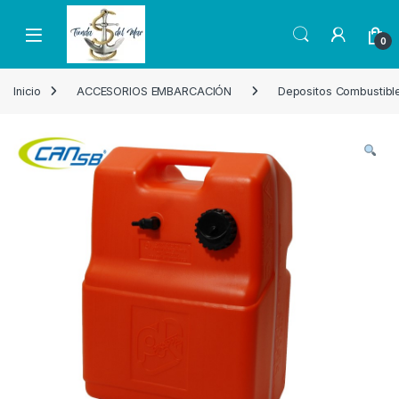
Skip to navigation
Skip to content
Open
0
Inicio
ACCESORIOS EMBARCACIÓN
Depositos Combustibl