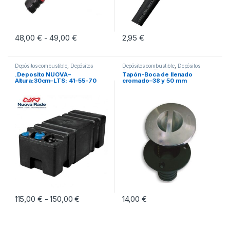
48,00
€
49,00
€
Rango de precios: desde 48,00 € hasta 49,
2,95
€
-
Este producto tiene múltiples variantes. Las opciones se pueden eleg
Depósitos combustible
,
Depósitos
Depósitos combustible
,
Depósitos
Combustible Fijos
Combustible Fijos
.Deposito NUOVA–
Tapón-Boca de llenado
Altura:30cm–LTS: 41-55-70
cromado–38 y 50 mm
115,00
€
150,00
€
Rango de precios: desde 115,00 € hasta 15
14,00
€
-
Este producto tiene múltiples variantes. Las opciones se pueden eleg
Este producto tiene múltiples vari