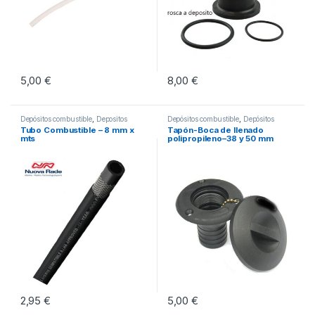
5,00
€
8,00
€
Este producto tiene múltiples vari
Depósitos combustible
,
Depositos
Depósitos combustible
,
Depósitos
Combustible
Combustible Fijos
Tubo Combustible – 8 mm x
Tapón-Boca de llenado
mts
polipropileno–38 y 50 mm
2,95
€
5,00
€
Este producto tiene múltiples vari