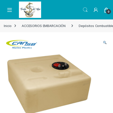
Skip to navigation
Skip to content
Open
0
Inicio
ACCESORIOS EMBARCACIÓN
Depósitos Combustible