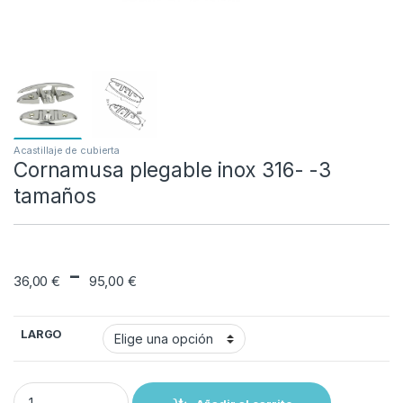
Acastillaje de cubierta
Cornamusa plegable inox 316- -3
tamaños
Rango de precios: 
-
36,00
€
95,00
€
LARGO
Cornamusa plegable inox 316- -3 tamaños quantity