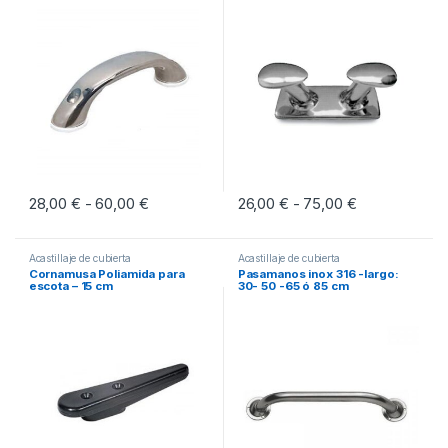
28,00
€
60,00
€
Rango de precios: desde 28,00 € hasta 60,
26,00
€
75,00
€
Rango de pre
-
-
Este producto tiene múltiples variantes. Las opciones se pueden eleg
Este producto tiene múltiples vari
Acastillaje de cubierta
Acastillaje de cubierta
Cornamusa Poliamida para
Pasamanos inox 316 -largo:
escota – 15 cm
30- 50 -65 ó 85 cm