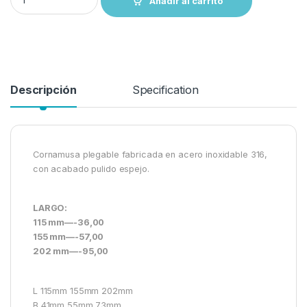
Añadir al carrito
Descripción
Specification
Cornamusa plegable fabricada en acero inoxidable 316,
con acabado pulido espejo.
LARGO:
115 mm—-36,00
155 mm—-57,00
202 mm—-95,00
L 115mm 155mm 202mm
B 41mm 55mm 73mm