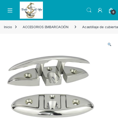
Skip to navigation
Skip to content
Open
0
Inicio
ACCESORIOS EMBARCACIÓN
Acastillaje de cubierta