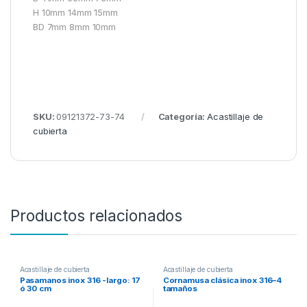
H 10mm 14mm 15mm
BD 7mm 8mm 10mm
SKU:
09121372-73-74
Categoría:
Acastillaje de
cubierta
Productos relacionados
Acastillaje de cubierta
Acastillaje de cubierta
Pasamanos inox 316 -largo: 17
Cornamusa clásica inox 316–4
ó 30 cm
tamaños