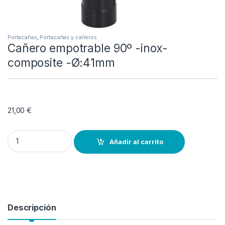
Portacañas
,
Portacañas y cañeros
Cañero empotrable 90º -inox-
composite -Ø:41mm
21,00
€
Cañero empotrable 90º -inox-composite -Ø:41mm quantity
Añadir al carrito
Descripción