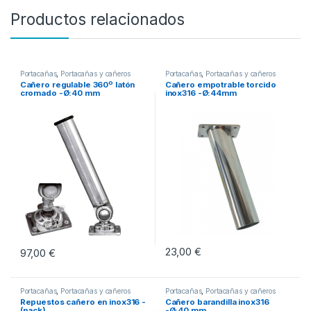
Productos relacionados
Portacañas
,
Portacañas y cañeros
Portacañas
,
Portacañas y cañeros
Cañero regulable 360º latón
Cañero empotrable torcido
cromado -Ø:40 mm
inox316 -Ø:44mm
23,00
€
97,00
€
Portacañas
,
Portacañas y cañeros
Portacañas
,
Portacañas y cañeros
Repuestos cañero en inox316 -
Cañero barandilla inox316
(pack)
-Ø:40 mm