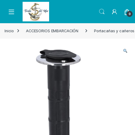
Skip to navigation
Skip to content
Open
0
Inicio
ACCESORIOS EMBARCACIÓN
Portacañas y cañeros