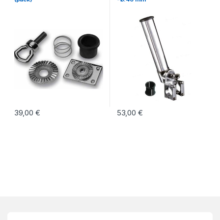
39,00
€
53,00
€