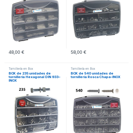
48,00
€
58,00
€
Tornillería en Box
Tornillería en Box
BOX de 235 unidades de
BOX de 540 unidades de
tornilleria Hexagonal DIN 933–
tornillería Rosca Chapa–INOX
INOX