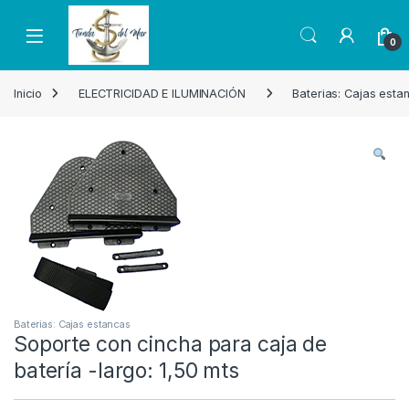
Skip to navigation
Skip to content
Open
0
Inicio
ELECTRICIDAD E ILUMINACIÓN
Baterias: Cajas esta
Baterias: Cajas estancas
Soporte con cincha para caja de
batería -largo: 1,50 mts