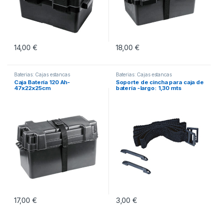
14,00
€
18,00
€
Baterias: Cajas estancas
Baterias: Cajas estancas
Caja Batería 120 Ah-
Soporte de cincha para caja de
47x22x25cm
batería -largo: 1,30 mts
17,00
€
3,00
€