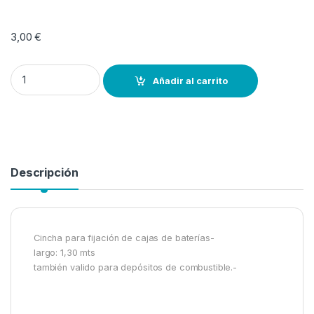
3,00
€
Soporte de cincha para caja de batería -largo: 1,30 mts quantity
Añadir al carrito
Descripción
Cincha para fijación de cajas de baterías-
largo: 1,30 mts
también valido para depósitos de combustible.-