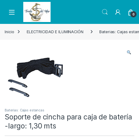
Skip to navigation
Skip to content
Open
0
Inicio
ELECTRICIDAD E ILUMINACIÓN
Baterias: Cajas esta
Baterias: Cajas estancas
Soporte de cincha para caja de batería
-largo: 1,30 mts