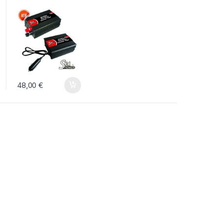
48,00
€