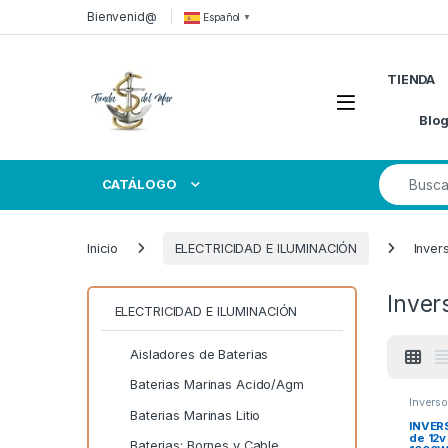
Skip to navigation
Skip to content
Bienvenid@
Español
▼
TIENDA
Open
Blo
Search for
CATÁLOGO
Inicio
ELECTRICIDAD E ILUMINACIÓN
Inver
Inver
ELECTRICIDAD E ILUMINACIÓN
Aisladores de Baterias
Baterias Marinas Acido/Agm
Invers
Baterias Marinas Litio
INVER
de 12
Baterias: Bornes y Cable