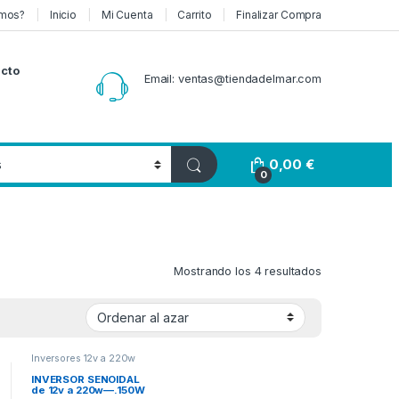
mos?
Inicio
Mi Cuenta
Carrito
Finalizar Compra
cto
Email: ventas@tiendadelmar.com
0,00
€
0
Mostrando los 4 resultados
Inversores 12v a 220w
INVERSOR SENOIDAL
de 12v a 220w—.150W