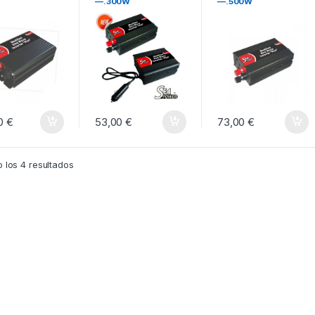
W
—.300W
—.500W
00
€
53,00
€
73,00
€
 los 4 resultados