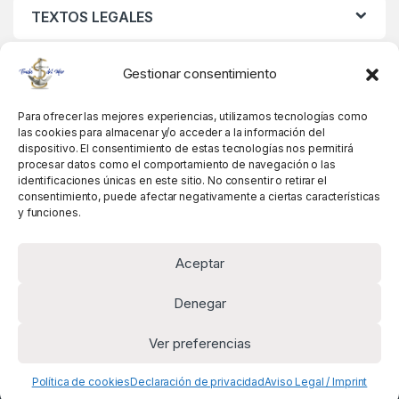
TEXTOS LEGALES
MIS DATOS
Gestionar consentimiento
Para ofrecer las mejores experiencias, utilizamos tecnologías como
las cookies para almacenar y/o acceder a la información del
dispositivo. El consentimiento de estas tecnologías nos permitirá
procesar datos como el comportamiento de navegación o las
identificaciones únicas en este sitio. No consentir o retirar el
consentimiento, puede afectar negativamente a ciertas características
y funciones.
Aceptar
Denegar
Ver preferencias
Alguna pregunta? Llámanos!
+34 981 845 358
Política de cookies
Declaración de privacidad
Aviso Legal / Imprint