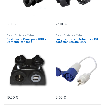
5,00
€
24,00
€
Tomas Corriente y Cables
Tomas Corriente y Cables
SeaPower- Panel para USB y
Juego con enchufe hembra 16A
Corriente con tapa
conector Schuko 220v
19,00
€
9,00
€