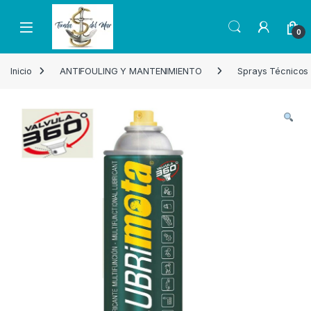
Skip to navigation
Skip to content
Open
0
Inicio
ANTIFOULING Y MANTENIMIENTO
Sprays Técnicos