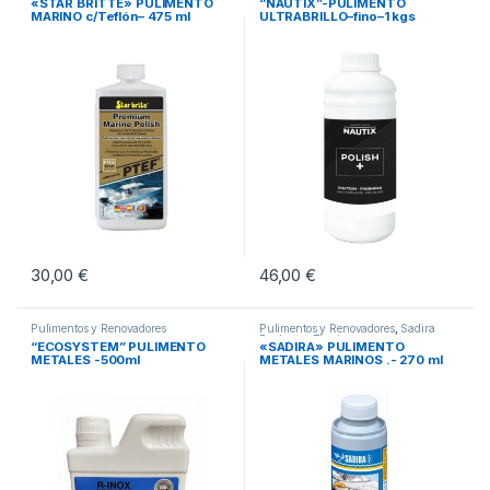
«STAR BRITTE» PULIMENTO
“NAUTIX”-PULIMENTO
MARINO c/Teflón– 475 ml
ULTRABRILLO–fino–1 kgs
30,00
€
46,00
€
Pulimentos y Renovadores
Pulimentos y Renovadores
,
Sadira
Productos Técnicos
“ECOSYSTEM” PULIMENTO
«SADIRA» PULIMENTO
METALES -500ml
METALES MARINOS .- 270 ml