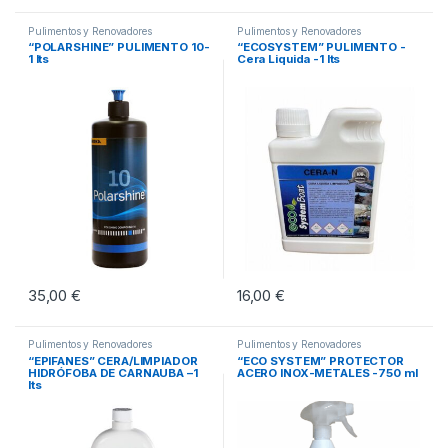
Pulimentos y Renovadores
Pulimentos y Renovadores
“POLARSHINE” PULIMENTO 10-
“ECOSYSTEM” PULIMENTO -
1 lts
Cera Liquida -1 lts
35,00
€
16,00
€
Pulimentos y Renovadores
Pulimentos y Renovadores
“EPIFANES” CERA/LIMPIADOR
“ECO SYSTEM” PROTECTOR
HIDRÓFOBA DE CARNAUBA –1
ACERO INOX-METALES -750 ml
lts