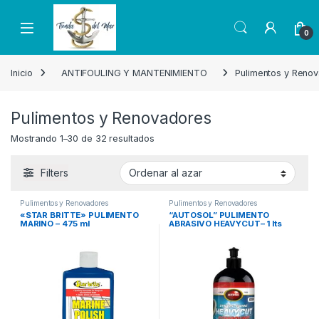
Skip to navigation
Skip to content
Open
0
Inicio
ANTIFOULING Y MANTENIMIENTO
Pulimentos y Reno
Pulimentos y Renovadores
Mostrando 1–30 de 32 resultados
Filters
Pulimentos y Renovadores
Pulimentos y Renovadores
«STAR BRITTE» PULIMENTO
“AUTOSOL” PULIMENTO
MARINO – 475 ml
ABRASIVO HEAVYCUT– 1 lts