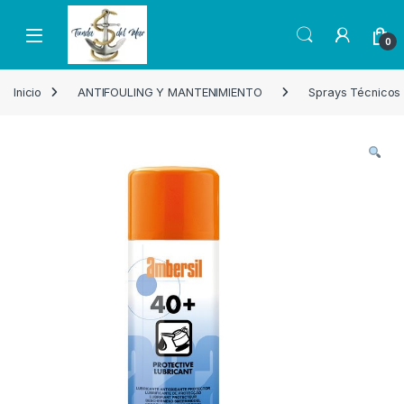
Skip to navigation
Skip to content
Open
0
Inicio
ANTIFOULING Y MANTENIMIENTO
Sprays Técnicos