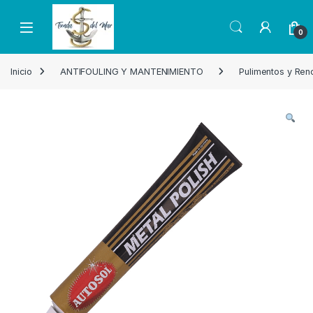
Skip to navigation
Skip to content
Open
0
Inicio
ANTIFOULING Y MANTENIMIENTO
Pulimentos y Re