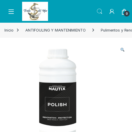
Skip to navigation
Skip to content
Open
0
Inicio
ANTIFOULING Y MANTENIMIENTO
Pulimentos y Re