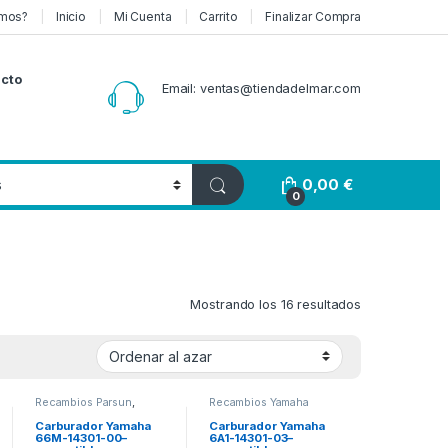
mos?
Inicio
Mi Cuenta
Carrito
Finalizar Compra
cto
Email: ventas@tiendadelmar.com
0,00
€
0
Mostrando los 16 resultados
Recambios Parsun
,
Recambios Yamaha
Recambios Yamaha
Carburador Yamaha
Carburador Yamaha
66M-14301-00–
6A1-14301-03–