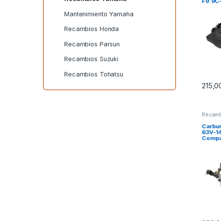
F9.9C-
F9,9-F
Mantenimiento Yamaha
Recambios Honda
Recambios Parsun
Recambios Suzuki
Recambios Tohatsu
215,
Recamb
Carbu
63V-1
Compa
fuerab
13.5A –