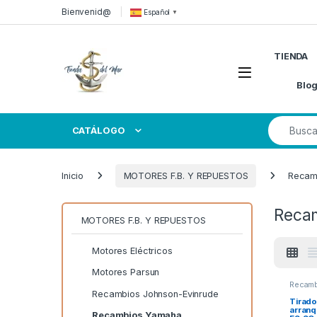
Skip to navigation
Skip to content
Bienvenid@
Español
▼
TIENDA
Open
Blo
Search for
CATÁLOGO
Inicio
MOTORES F.B. Y REPUESTOS
Recam
Reca
MOTORES F.B. Y REPUESTOS
Motores Eléctricos
Motores Parsun
Recamb
Recamb
Recambios Johnson-Evinrude
Tirado
arran
Recambios Yamaha