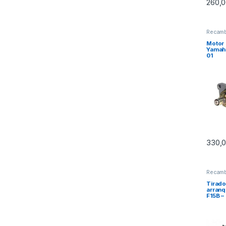
260,
Recamb
Motor
Yamah
01
330,
Recamb
Recamb
Tirado
arran
F15B –
F15A –