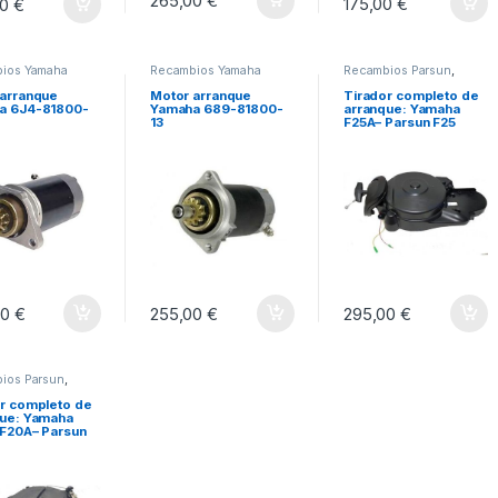
265,00
€
175,00
€
00
€
ios Yamaha
Recambios Yamaha
Recambios Parsun
,
Recambios Yamaha
 arranque
Motor arranque
Tirador completo de
a 6J4-81800-
Yamaha 689-81800-
arranque: Yamaha
13
F25A– Parsun F25
00
€
255,00
€
295,00
€
ios Parsun
,
ios Yamaha
r completo de
que: Yamaha
 F20A– Parsun
 F20A