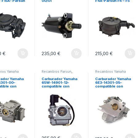
 F15A- Parsun
00/01
F4A-Parsun F4 – F5
15
00
€
235,00
€
215,00
€
ios Yamaha
Recambios Parsun
,
Recambios Yamaha
Recambios Yamaha
rador Yamaha
Carburador Yamaha
Carburador Yamaha
4301-00–
65W-14901-12–
6E3-14301-05–
tible con
compatible con
compatible con
ordas 9.9F –
fuerabordas F25
fuerabordas de 2
 15F
(1999-06)
tiempos de 4 y 5 hp