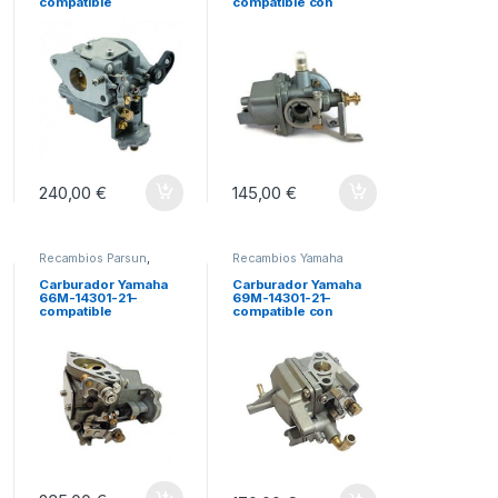
compatible
compatible con
fuerabordas F9.9 –
fuerabordas 2B – 2M
F13.5 – F15 (1998-07)
(2 tiempos)
240,00
€
145,00
€
Recambios Parsun
,
Recambios Yamaha
Recambios Yamaha
Carburador Yamaha
Carburador Yamaha
66M-14301-21–
69M-14301-21–
compatible
compatible con
fuerabordas F9,9 –
fueraborda F2.5
F13,5 – F15 (1998-07)
(4tiempos) desde
2003