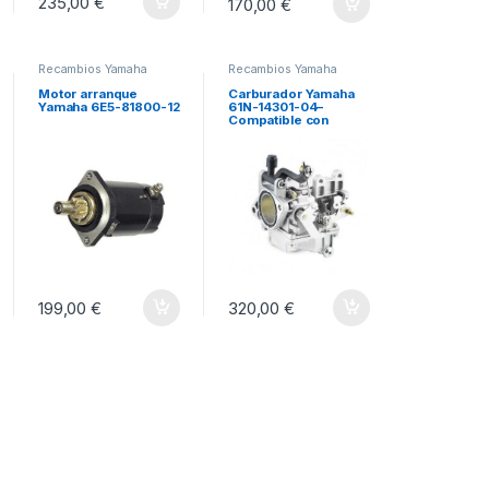
235,00
€
170,00
€
Recambios Yamaha
Recambios Yamaha
Motor arranque
Carburador Yamaha
Yamaha 6E5-81800-12
61N-14301-04–
Compatible con
fuerabordas 25 y 30
hp 2 tiempos
199,00
€
320,00
€