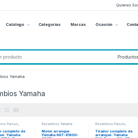
Quienes So
Catálogo
Categorias
Marcas
Ocasión
Conta
g
:
bios Yamaha
mbios Yamaha
ios Parsun
,
Recambios Yamaha
Recambios Parsun
,
ios Yamaha
Recambios Yamaha
r completo de
Motor arranque
Tirador completo de
que: Yamaha
Yamaha 66T-81800-
arranque: Yamaha