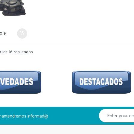
00
€
 los 16 resultados
e mantendremos informad@