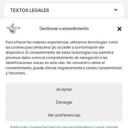
TEXTOS LEGALES
MIS DATOS
Gestionar consentimiento
Para ofrecer las mejores experiencias, utilizamos tecnologías como
las cookies para almacenar y/o acceder a la información del
dispositivo. El consentimiento de estas tecnologías nos permitirá
procesar datos como el comportamiento de navegación o las
identificaciones únicas en este sitio. No consentir o retirar el
consentimiento, puede afectar negativamente a ciertas características
y funciones.
Aceptar
Denegar
Ver preferencias
Alguna pregunta? Llámanos!
+34 981 845 358
Política de cookies
Declaración de privacidad
Aviso Legal / Imprint