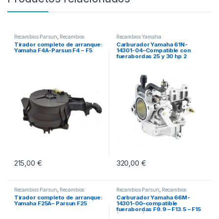
Recambios Parsun
,
Recambios
Recambios Yamaha
Yamaha
Tirador completo de arranque:
Carburador Yamaha 61N-
Yamaha F4A-Parsun F4 – F5
14301-04–Compatible con
fuerabordas 25 y 30 hp 2
tiempos
215,00
€
320,00
€
Recambios Parsun
,
Recambios
Recambios Parsun
,
Recambios
Yamaha
Yamaha
Tirador completo de arranque:
Carburador Yamaha 66M-
Yamaha F25A– Parsun F25
14301-00–compatible
fuerabordas F9.9 – F13.5 – F15
(1998-07)