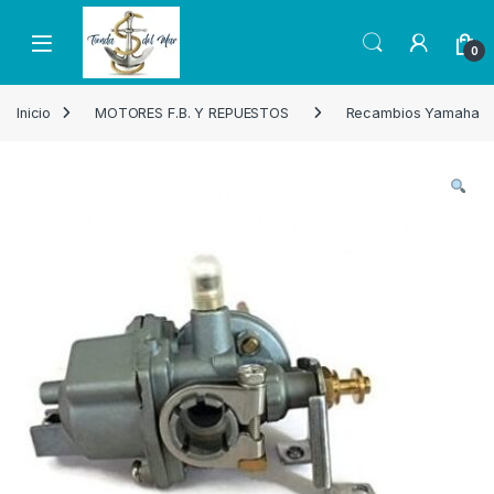
Skip to navigation
Skip to content
Open
0
Inicio
MOTORES F.B. Y REPUESTOS
Recambios Yamaha