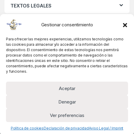
TEXTOS LEGALES
MIS DATOS
Gestionar consentimiento
Para ofrecer las mejores experiencias, utilizamos tecnologías como
las cookies para almacenar y/o acceder a la información del
dispositivo. El consentimiento de estas tecnologías nos permitirá
procesar datos como el comportamiento de navegación o las
identificaciones únicas en este sitio. No consentir o retirar el
consentimiento, puede afectar negativamente a ciertas características
y funciones.
Aceptar
Denegar
Ver preferencias
Alguna pregunta? Llámanos!
+34 981 845 358
Política de cookies
Declaración de privacidad
Aviso Legal / Imprint