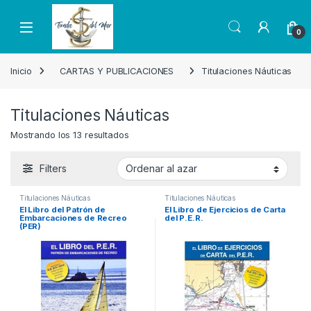
Skip to navigation
Skip to content
Open
0
Inicio
CARTAS Y PUBLICACIONES
Titulaciones Náuticas
Titulaciones Náuticas
Mostrando los 13 resultados
Filters
Titulaciones Náuticas
Titulaciones Náuticas
El Libro del Patrón de
El Libro de Ejercicios de Carta
Embarcaciones de Recreo
del P.E.R.
(PER)