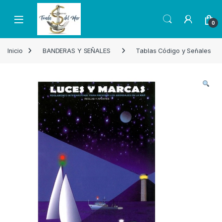
Skip to navigation
Skip to content
Open
0
Inicio
BANDERAS Y SEÑALES
Tablas Código y Señales