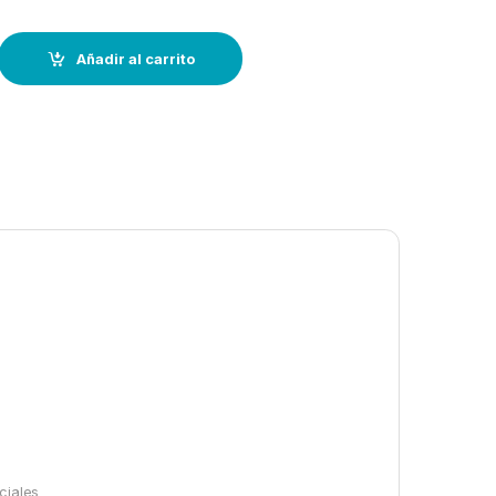
el cabo Cullera al puerto de Valencia quantity
Añadir al carrito
ciales