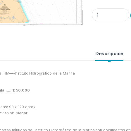
Carta IHM nº 476-- D
Descripción
a IHM—-Instituto Hidrográfico de la Marina
ala…… 1: 50.000
das: 90 x 120 aprox.
nvían sin plegar.
cartas náuticas del Instituto Hidrográfico de la Marina son documentos ofi