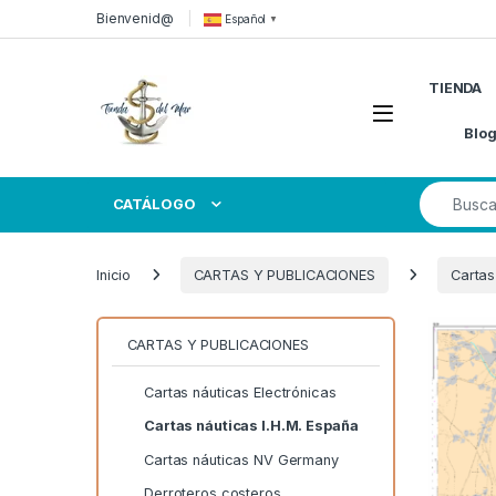
Skip to navigation
Skip to content
Bienvenid@
Español
▼
TIENDA
Open
Blo
Search for
CATÁLOGO
Inicio
CARTAS Y PUBLICACIONES
Cartas
CARTAS Y PUBLICACIONES
Cartas náuticas Electrónicas
Cartas náuticas I.H.M. España
Cartas náuticas NV Germany
Derroteros costeros