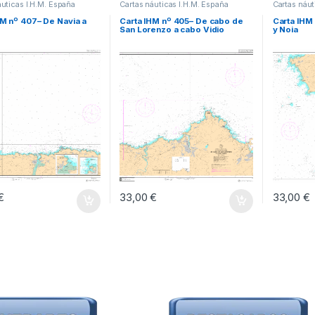
áuticas I.H.M. España
Cartas náuticas I.H.M. España
Cartas náut
HM nº 407– De Navia a
Carta IHM nº 405– De cabo de
Carta IHM
San Lorenzo a cabo Vidio
y Noia
€
33,00
€
33,00
€