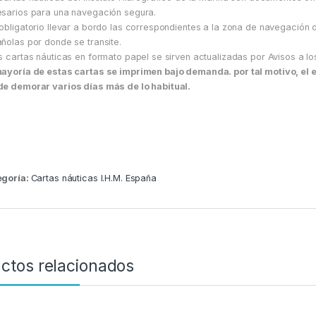
sarios para una navegación segura.
obligatorio llevar a bordo las correspondientes a la zona de navegación 
ñolas por donde se transite.
s cartas náuticas en formato papel se sirven actualizadas por Avisos a l
ayoría de estas cartas se imprimen bajo demanda. por tal motivo, el 
e demorar varios días más de lo habitual.
egoría:
Cartas náuticas I.H.M. España
ctos relacionados