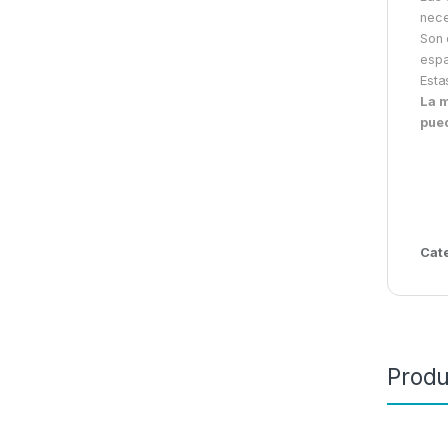
nece
Son 
espa
Esta
La m
pued
Cat
Produ