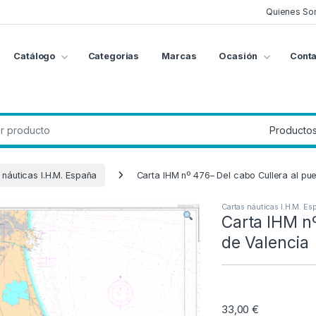
Quienes So
Catálogo
Categorias
Marcas
Ocasión
Conta
g
:
 náuticas I.H.M. España
Carta IHM nº 476– Del cabo Cullera al pu
Cartas náuticas I.H.M. Es
Carta IHM nº
de Valencia
33,00
€