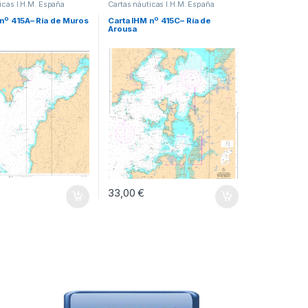
icas I.H.M. España
Cartas náuticas I.H.M. España
 nº 415A– Ría de Muros
Carta IHM nº 415C– Ría de
Arousa
33,00
€