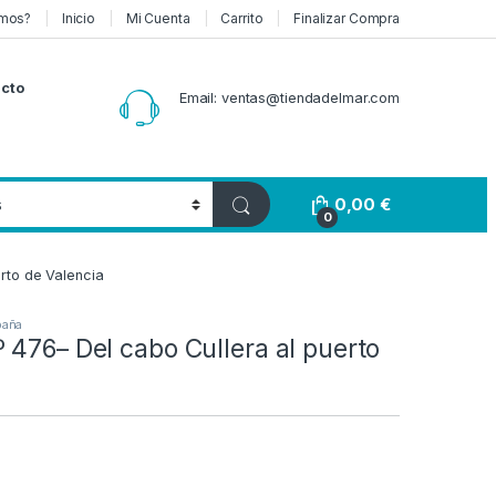
mos?
Inicio
Mi Cuenta
Carrito
Finalizar Compra
cto
Email: ventas@tiendadelmar.com
0,00
€
0
erto de Valencia
paña
 476– Del cabo Cullera al puerto