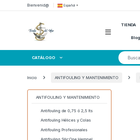
Skip to navigation
Skip to content
Bienvenid@
Español
▼
TIENDA
Open
Blo
Search for
CATÁLOGO
Inicio
ANTIFOULING Y MANTENIMIENTO
ANTIFOULING Y MANTENIMIENTO
Antifouling de 0,75 ó 2,5 lts
Antifouling Hélices y Colas
Antifouling Profesionales
Antifouling SilicOne Hempel