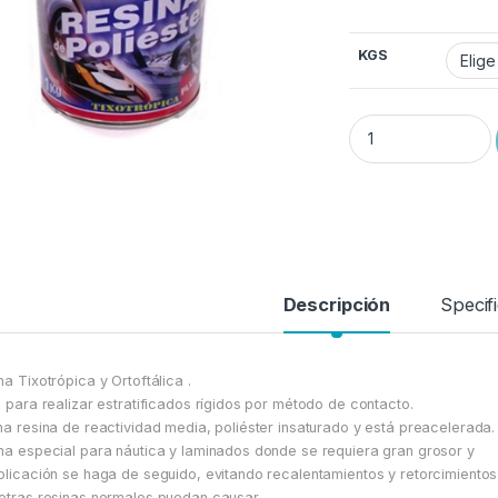
KGS
RESINA DE POLIÉSTER 
Descripción
Specif
na Tixotrópica y Ortoftálica .
l para realizar estratificados rígidos por método de contacto.
na resina de reactividad media, poliéster insaturado y está preacelerada.
na especial para náutica y laminados donde se requiera gran grosor y
plicación se haga de seguido, evitando recalentamientos y retorcimientos
otras resinas normales puedan causar.