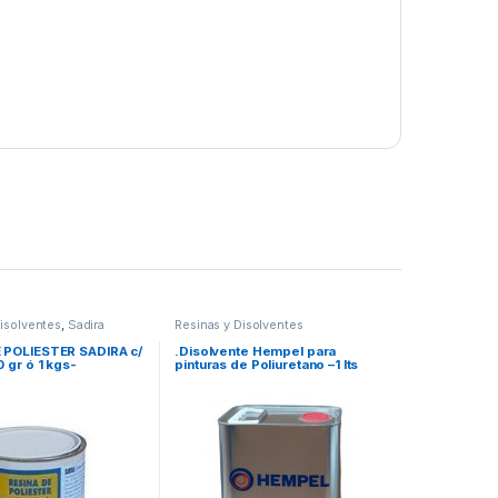
Disolventes
,
Sadira
Resinas y Disolventes
Técnicos
 POLIESTER SADIRA c/
.Disolvente Hempel para
0 gr ó 1 kgs-
pinturas de Poliuretano –1 lts