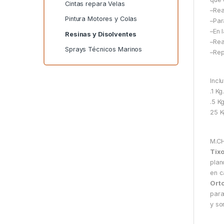
Cintas repara Velas
–Rea
Pintura Motores y Colas
–Par
–En 
Resinas y Disolventes
–Rea
Sprays Técnicos Marinos
–Rep
Incl
.1 K
.5 K
25 K
M.C
Tixo
plan
en c
Orto
para
y so