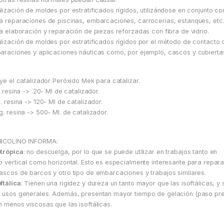
lización de moldes por estratificados rígidos, utilizándose en conjunto con
a reparaciones de piscinas, embarcaciones, carrocerías, estanques, etc
la elaboración y reparación de piezas reforzadas con fibra de vidrio.
lización de moldes por estratificados rígidos por el método de contacto 
araciones y aplicaciones náuticas como, por ejemplo, cascos y cubiert
uye el catalizador Peróxido Mek para catalizar.
g. resina -> .20- Ml de catalizador.
g. resina -> 120- Ml de catalizador.
g. resina -> 500- Ml. de catalizador.
HICOLINO INFORMA:
trópica
: no descuelga, por lo que se puede utilizar en trabajos tanto en
o vertical como horizontal. Esto es especialmente interesante para repar
ascos de barcos y otro tipo de embarcaciones y trabajos similares.
ftálica
: Tienen una rigidez y dureza un tanto mayor que las isoftálicas, 
 usos generales. Además, presentan mayor tiempo de gelación (paso prev
n menos viscosas que las isoftálicas.