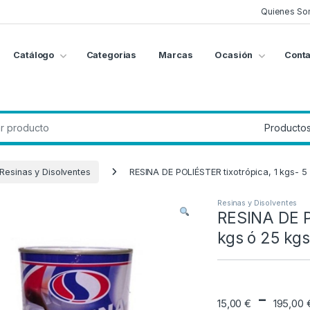
Quienes So
Catálogo
Categorias
Marcas
Ocasión
Conta
g
:
Resinas y Disolventes
RESINA DE POLIÉSTER tixotrópica, 1 kgs- 5
Resinas y Disolventes
RESINA DE PO
kgs ó 25 kgs
-
15,00
€
195,00