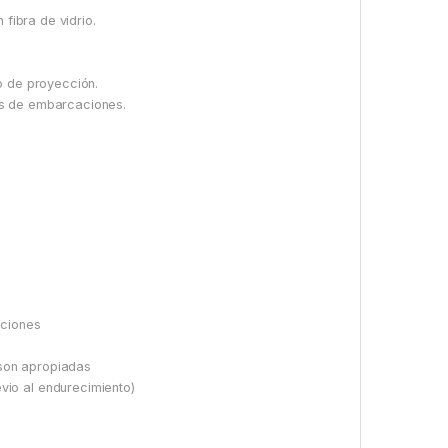
 fibra de vidrio.
.
o de proyección.
as de embarcaciones.
aciones
y son apropiadas
io al endurecimiento)