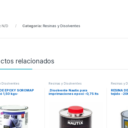
:
N/D
Categoría:
Resinas y Disolventes
ctos relacionados
y Disolventes
Resinas y Disolventes
Resinas y 
Productos 
 DE EPOXY SOROMAP
.Disolvente Nautix para
RESINA DE
ó 1,50 kgs-
imprimaciones epoxi –0,75 lts
tejido -20