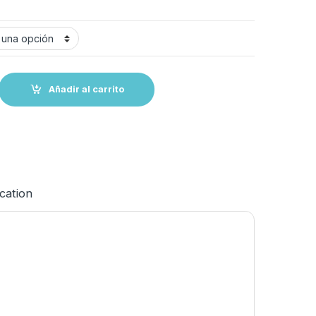
tixotrópica, 1 kgs- 5 kgs ó 25 kgs quantity
Añadir al carrito
ication