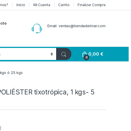
mos?
Inicio
Mi Cuenta
Carrito
Finalizar Compra
cto
Email: ventas@tiendadelmar.com
0,00
€
0
 kgs ó 25 kgs
LIÉSTER tixotrópica, 1 kgs- 5
Rango de precios: desde 15,0
€