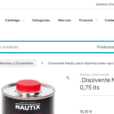
Quienes So
Catálogo
Categorias
Marcas
Ocasión
Conta
g
:
Resinas y Disolventes
.Disolvente Nautix para imprimaciones epox
Resinas y Disolventes
.Disolvente 
0,75 lts
16,00
€