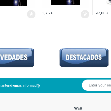
3,75
€
44,00
€
Este prod
e mantendremos informad@
WEB