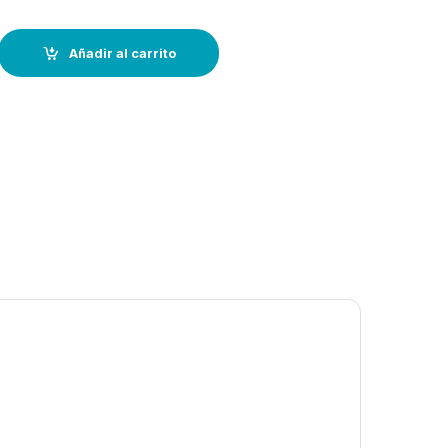
ara imprimaciones epoxi –0,75 lts quantity
Añadir al carrito