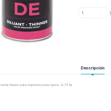
.Disolvente Nautix p
Descripción
lvente Nautix para imprimaciones epoxi –0,75 lts