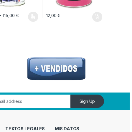
Rango de precios: desde 44,00 € hasta 115,0
-
115,00
€
12,00
€
ucto tiene múltiples variantes. Las opciones se pueden elegir en la págin
Sign Up
TEXTOS LEGALES
MIS DATOS