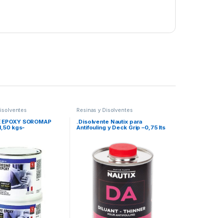
Disolventes
Resinas y Disolventes
E EPOXY SOROMAP
.Disolvente Nautix para
1,50 kgs-
Antifouling y Deck Grip –0,75 lts