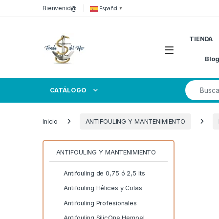
Skip to navigation
Skip to content
Bienvenid@
Español
▼
TIENDA
Open
Blo
Search for
CATÁLOGO
Inicio
ANTIFOULING Y MANTENIMIENTO
ANTIFOULING Y MANTENIMIENTO
Antifouling de 0,75 ó 2,5 lts
Antifouling Hélices y Colas
Antifouling Profesionales
Antifouling SilicOne Hempel