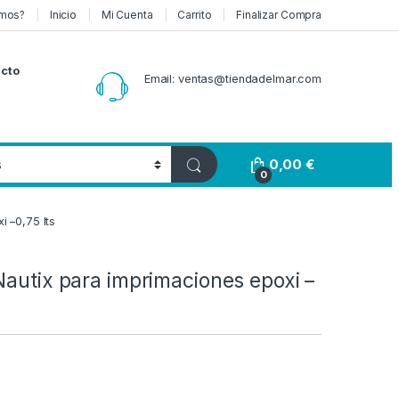
mos?
Inicio
Mi Cuenta
Carrito
Finalizar Compra
cto
Email: ventas@tiendadelmar.com
0,00
€
0
i –0,75 lts
Nautix para imprimaciones epoxi –