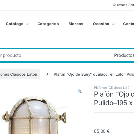
Quienes So
Catálogo
Categorias
Marcas
Ocasión
Conta
g
:
fones Clásicos Latón
Plafón “Ojo de Buey” ovalado, en Latón Pul
Plafones Clásicos Latón
Plafón “Ojo 
Pulido–195 
65,00
€