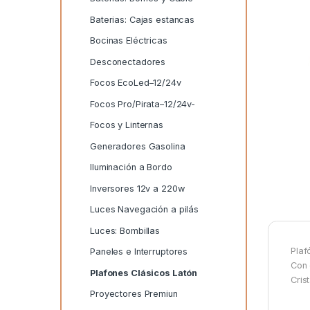
Baterias: Cajas estancas
Bocinas Eléctricas
Desconectadores
Focos EcoLed–12/24v
Focos Pro/Pirata–12/24v-
Focos y Linternas
Generadores Gasolina
Iluminación a Bordo
Inversores 12v a 220w
Luces Navegación a pilás
Luces: Bombillas
Plaf
Paneles e Interruptores
Con 
Plafones Clásicos Latón
Cris
Proyectores Premiun