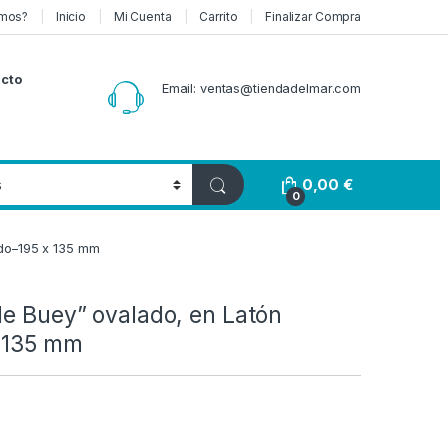
mos?
Inicio
Mi Cuenta
Carrito
Finalizar Compra
cto
Email: ventas@tiendadelmar.com
0,00
€
0
ido–195 x 135 mm
de Buey” ovalado, en Latón
x 135 mm