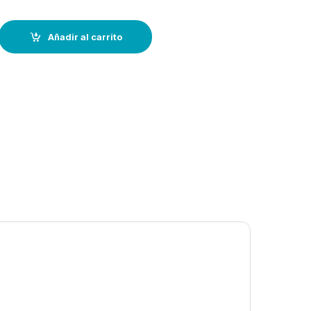
 ovalado, en Latón Pulido--195 x 135 mm quantity
Añadir al carrito