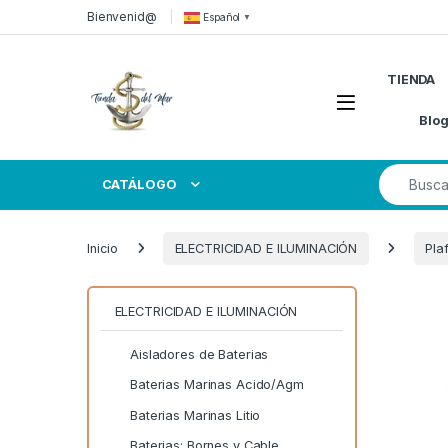
Skip to navigation
Skip to content
Bienvenid@
Español
▼
TIENDA
Open
Blo
Search for
CATÁLOGO
Inicio
ELECTRICIDAD E ILUMINACIÓN
Pla
ELECTRICIDAD E ILUMINACIÓN
Aisladores de Baterias
Baterias Marinas Acido/Agm
Baterias Marinas Litio
Baterias: Bornes y Cable