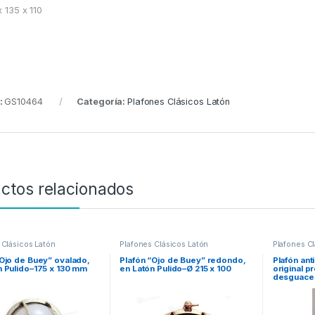
x 135 x 110
:
GS10464
Categoría:
Plafones Clásicos Latón
ctos relacionados
 Clásicos Latón
Plafones Clásicos Latón
Plafones Cl
“Ojo de Buey” ovalado,
Plafón “Ojo de Buey” redondo,
Plafón ant
n Pulido–175 x 130 mm
en Latón Pulido–Ø 215 x 100
original 
desguace-